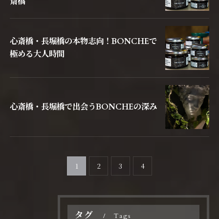
斎橋
心斎橋・長堀橋の本物志向！BONCHEで
極める大人時間
心斎橋・長堀橋で出会うBONCHEの深み
1
2
3
4
タグ
Tags