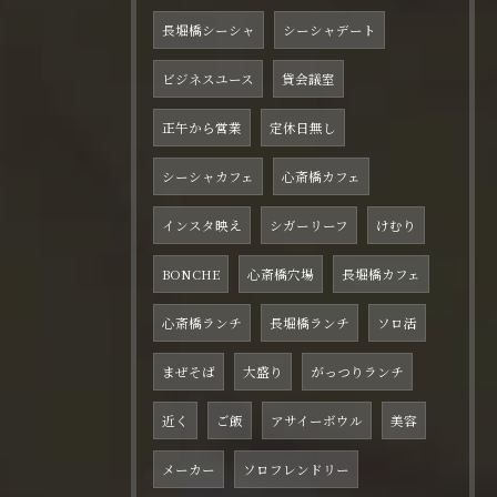
長堀橋シーシャ
シーシャデート
ビジネスユース
貸会議室
正午から営業
定休日無し
シーシャカフェ
心斎橋カフェ
インスタ映え
シガーリーフ
けむり
BONCHE
心斎橋穴場
長堀橋カフェ
心斎橋ランチ
長堀橋ランチ
ソロ活
まぜそば
大盛り
がっつりランチ
近く
ご飯
アサイーボウル
美容
メーカー
ソロフレンドリー