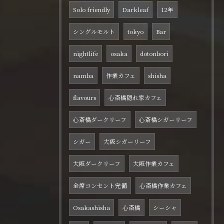
Solo friendly
Darkleaf
12年
シングルモルト
tokyo
Bar
nightlife
osaka
dotonbori
namba
作業カフェ
shisha
flavours
心斎橋隠れ家カフェ
心斎橋ダークリーフ
心斎橋シガーリーフ
シガー
大阪シガーリーフ
大阪ダークリーフ
大阪作業カフェ
全席コンセント完備
心斎橋作業カフェ
Osakashisha
心斎橋
シーシャ