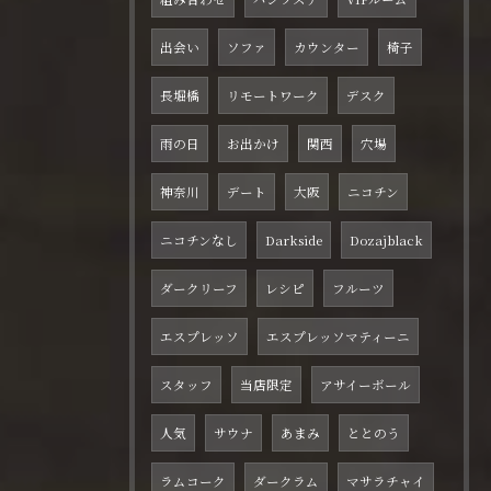
出会い
ソファ
カウンター
椅子
長堀橋
リモートワーク
デスク
雨の日
お出かけ
関西
穴場
神奈川
デート
大阪
ニコチン
ニコチンなし
Darkside
Dozajblack
ダークリーフ
レシピ
フルーツ
エスプレッソ
エスプレッソマティーニ
スタッフ
当店限定
アサイーボール
人気
サウナ
あまみ
ととのう
ラムコーク
ダークラム
マサラチャイ