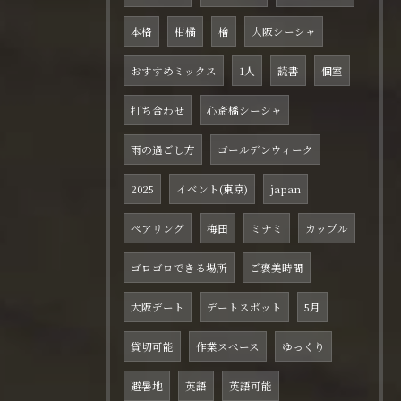
本格
柑橘
檜
大阪シーシャ
おすすめミックス
1人
読書
個室
打ち合わせ
心斎橋シーシャ
雨の過ごし方
ゴールデンウィーク
2025
イベント(東京)
japan
ペアリング
梅田
ミナミ
カップル
ゴロゴロできる場所
ご褒美時間
大阪デート
デートスポット
5月
貸切可能
作業スペース
ゆっくり
避暑地
英語
英語可能