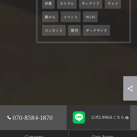
作業
カクテル
サングリア
チャイ
昼から
イベント
Wi-Fi
コンセント
貸切
ダークサイド
070-8584-1870
公式LINE
はこちら
Concept
Our Story