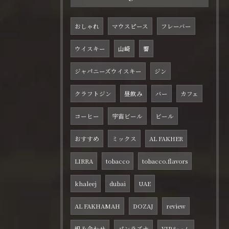
おしゃれ
マウスピース
フレーバー
ウイスキー
山崎
響
ジャパニーズウイスキー
ジン
クラフトジン
昼飲み
バー
カフェ
コーヒー
宇宙ビール
ビール
おすすめ
ミックス
AL FAKHER
LIRRA
tobacco
tobacco.flavors
khaleej
dubai
UAE
AL FAKHAMAH
DOZAJ
review
組み合わせ
パンラズナ
VIPルーム