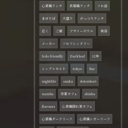
心斎橋ランチ
長堀橋ランチ
ソロ活
まぜそば
大盛り
がっつりランチ
近く
ご飯
アサイーボウル
美容
メーカー
ソロフレンドリー
Solo friendly
Darkleaf
12年
シングルモルト
tokyo
Bar
nightlife
osaka
dotonbori
namba
作業カフェ
shisha
flavours
心斎橋隠れ家カフェ
心斎橋ダークリーフ
心斎橋シガーリーフ