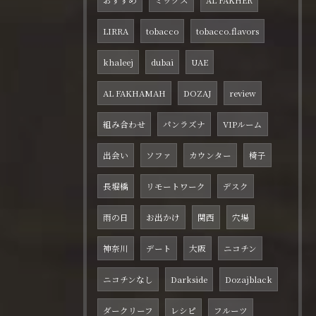
おすすめ
ミックス
AL FAKHER
LIRRA
tobacco
tobacco.flavors
khaleej
dubai
UAE
AL FAKHAMAH
DOZAJ
review
組み合わせ
パンラズナ
VIPルーム
出会い
ソファ
カウンター
椅子
長堀橋
リモートワーク
デスク
雨の日
お出かけ
関西
穴場
神奈川
デート
大阪
ニコチン
ニコチンなし
Darkside
Dozajblack
ダークリーフ
レシピ
フルーツ