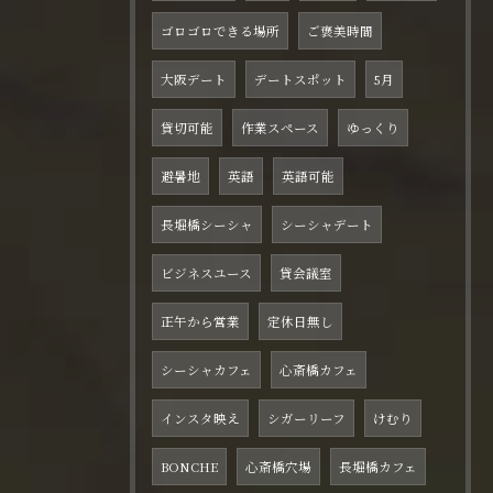
ゴロゴロできる場所
ご褒美時間
大阪デート
デートスポット
5月
貸切可能
作業スペース
ゆっくり
避暑地
英語
英語可能
長堀橋シーシャ
シーシャデート
ビジネスユース
貸会議室
正午から営業
定休日無し
シーシャカフェ
心斎橋カフェ
インスタ映え
シガーリーフ
けむり
BONCHE
心斎橋穴場
長堀橋カフェ