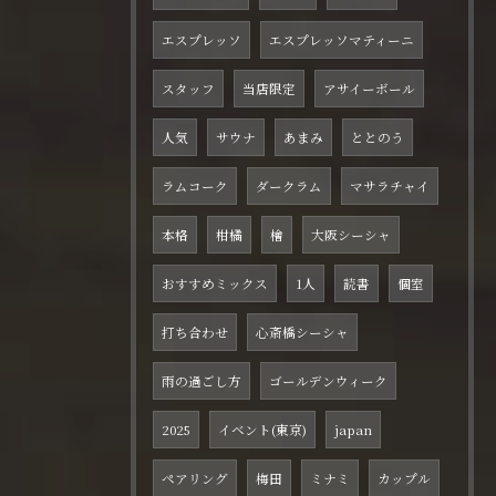
エスプレッソ
エスプレッソマティーニ
スタッフ
当店限定
アサイーボール
人気
サウナ
あまみ
ととのう
ラムコーク
ダークラム
マサラチャイ
本格
柑橘
檜
大阪シーシャ
おすすめミックス
1人
読書
個室
打ち合わせ
心斎橋シーシャ
雨の過ごし方
ゴールデンウィーク
2025
イベント(東京)
japan
ペアリング
梅田
ミナミ
カップル