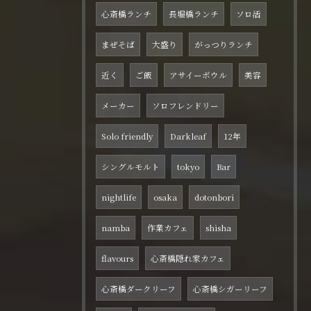
心斎橋ランチ
長堀橋ランチ
ソロ活
まぜそば
大盛り
がっつりランチ
近く
ご飯
アサイーボウル
美容
メーカー
ソロフレンドリー
Solo friendly
Darkleaf
12年
シングルモルト
tokyo
Bar
nightlife
osaka
dotonbori
namba
作業カフェ
shisha
flavours
心斎橋隠れ家カフェ
心斎橋ダークリーフ
心斎橋シガーリーフ