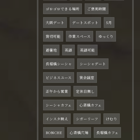
ゴロゴロできる場所
ご褒美時間
大阪デート
デートスポット
5月
貸切可能
作業スペース
ゆっくり
避暑地
英語
英語可能
長堀橋シーシャ
シーシャデート
ビジネスユース
貸会議室
正午から営業
定休日無し
シーシャカフェ
心斎橋カフェ
インスタ映え
シガーリーフ
けむり
BONCHE
心斎橋穴場
長堀橋カフェ