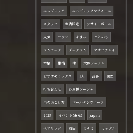
エスプレッソ
エスプレッソマティーニ
スタッフ
当店限定
アサイーボール
人気
サウナ
あまみ
ととのう
ラムコーク
ダークラム
マサラチャイ
本格
柑橘
檜
大阪シーシャ
おすすめミックス
1人
読書
個室
打ち合わせ
心斎橋シーシャ
雨の過ごし方
ゴールデンウィーク
2025
イベント(東京)
japan
ペアリング
梅田
ミナミ
カップル