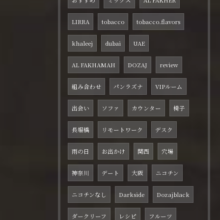
おすすめ
ミックス
AL FAKHER
LIRRA
tobacco
tobacco.flavors
khaleej
dubai
UAE
AL FAKHAMAH
DOZAJ
review
組み合わせ
パンラズナ
VIPルーム
出会い
ソファ
カウンター
椅子
長堀橋
リモートワーク
デスク
雨の日
お出かけ
関西
穴場
神奈川
デート
大阪
ニコチン
ニコチンなし
Darkside
Dozajblack
ダークリーフ
レシピ
フルーツ