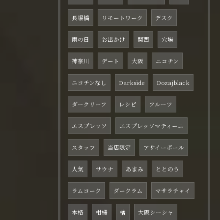
長堀橋
リモートワーク
デスク
雨の日
お出かけ
関西
穴場
神奈川
デート
大阪
ニコチン
ニコチンなし
Darkside
Dozajblack
ダークリーフ
レシピ
フルーツ
エスプレッソ
エスプレッソマティーニ
スタッフ
当店限定
アサイーボール
人気
サウナ
あまみ
ととのう
ラムコーク
ダークラム
マサラチャイ
本格
柑橘
檜
大阪シーシャ