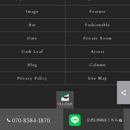
Image
Feature
Bar
Fashionable
Date
Private Room
Dark Leaf
Access
Blog
Column
Privacy Policy
Site Map
© 2026 大阪府心斎橋のシーシャならVillange Shisha Shinsaibasi〜ヴィランジ
070-8584-1870
公式LINE
はこちら
ュ シーシャ 心斎橋 ALL RIGHTS RESERVED.