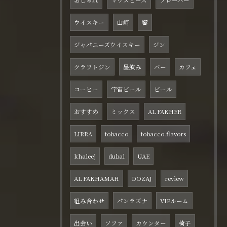
おしゃれ
マウスピース
フレーバー
ウイスキー
山崎
響
ジャパニーズウイスキー
ジン
クラフトジン
昼飲み
バー
カフェ
コーヒー
宇宙ビール
ビール
おすすめ
ミックス
AL FAKHER
LIRRA
tobacco
tobacco.flavors
khaleej
dubai
UAE
AL FAKHAMAH
DOZAJ
review
組み合わせ
パンラズナ
VIPルーム
出会い
ソファ
カウンター
椅子