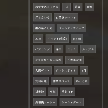
おすすめミックス
1人
読書
個室
打ち合わせ
心斎橋シーシャ
雨の過ごし方
ゴールデンウィーク
2025
イベント(東京)
japan
ペアリング
梅田
ミナミ
カップル
ゴロゴロできる場所
ご褒美時間
大阪デート
デートスポット
5月
貸切可能
作業スペース
ゆっくり
避暑地
英語
英語可能
長堀橋シーシャ
シーシャデート