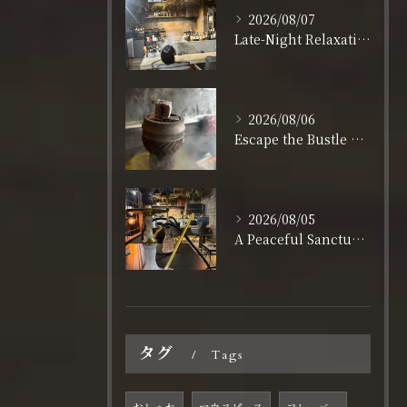
2026/08/07
Late-Night Relaxation in Shinsaibashi: Open Daily Until 3:00 AM
2026/08/06
Escape the Bustle of Dotonbori: Nagahoribashi’s Best Kept Secret
2026/08/05
A Peaceful Sanctuary for Solo Travelers in Shinsaibashi
タグ
Tags