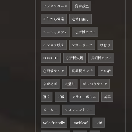
ビジネスユース
貸会議室
正午から営業
定休日無し
シーシャカフェ
心斎橋カフェ
インスタ映え
シガーリーフ
けむり
BONCHE
心斎橋穴場
長堀橋カフェ
心斎橋ランチ
長堀橋ランチ
ソロ活
まぜそば
大盛り
がっつりランチ
近く
ご飯
アサイーボウル
美容
メーカー
ソロフレンドリー
Solo friendly
Darkleaf
12年