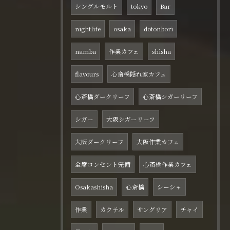
シングルモルト
tokyo
Bar
nightlife
osaka
dotonbori
namba
作業カフェ
shisha
flavours
心斎橋隠れ家カフェ
心斎橋ダークリーフ
心斎橋シガーリーフ
シガー
大阪シガーリーフ
大阪ダークリーフ
大阪作業カフェ
全席コンセント完備
心斎橋作業カフェ
Osakashisha
心斎橋
シーシャ
作業
カクテル
サングリア
チャイ