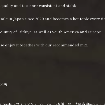
 quality and taste are consistent and stable.
 sale in Japan since 2020 and becomes a hot topic every t
 country of Türkiye, as well as South America and Europe.
ase enjoy it together with our recommended mix.
ル4階
Shinsaibashi〜ヴィランジュ シーシャ 心斎橋」は、大阪市中