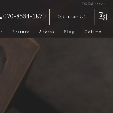
DOZAJについて
070-8584-1870
公式LINEはこちら
ge
Feature
Access
Blog
Column
Bar
Fashionable
Date
Private Room
Dark Leaf