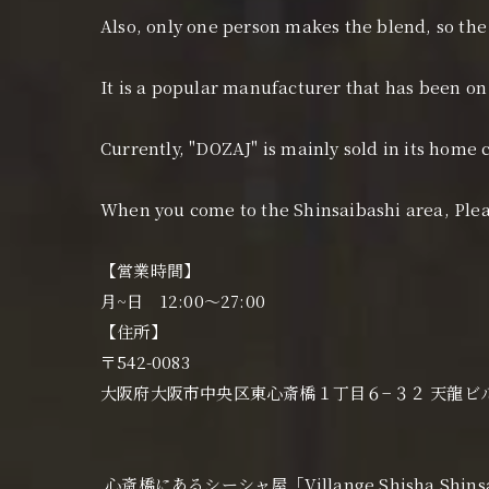
Also, only one person makes the blend, so the
It is a popular manufacturer that has been on
Currently, "DOZAJ" is mainly sold in its home
When you come to the Shinsaibashi area, Ple
【営業時間】
月~日 12:00〜27:00
【住所】
〒542-0083
大阪府大阪市中央区東心斎橋１丁目６−３２ 天龍ビ
心斎橋にあるシーシャ屋「Villange Shisha 