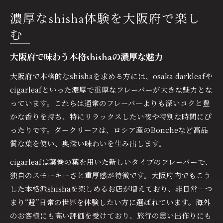
osaka darkleafならではのshishaの奥深さ
濃厚なshisha体験を大阪府で楽し
osaka darkleafで味わうshishaの深いコク
本格shisha派必見のosaka darkleaf体験談
む
osaka darkleafのshishaを楽しむポイント
大阪府で味わう本格shishaの濃厚な魅力
濃厚さが際立つosaka darkleafのshisha
大阪府で本格的なshishaを求める方には、osaka darkleafや
osaka darkleafが生む新しいshishaの感動
cigarleafといった濃厚で重厚なフレーバーが大きな魅力とな
cigarleafの重厚な味わいを初体験で
っています。これらは通常のフレーバーよりも深いコクと豊
cigarleafで体感するshishaの重厚な余韻
かな香りを持ち、特にリラックスしたい夜や特別な時間にぴ
shisha初心者におすすめのcigarleaf体験法
ったりです。ダークリーフは、ロシア産のBoncheなど高品
cigarleaf特有の深い風味をshishaで楽しむ
質な葉を使い、奥深い味わいを生み出します。
本格shishaで試すcigarleafの新しい味覚
cigarleafは葉巻の葉を用いた新しいタイプのフレーバーで、
cigarleafのshishaがもたらす贅沢な時間
独自のスモーキーさと重厚感が特徴です。大阪府内でもこう
避日常の雰囲気が醸す新しいshishaの魅力
した本格派shishaを楽しめるお店が増えており、非日常―つ
まり“避”日常の世界を体験したい方に選ばれています。海外
避日常空間で味わうshishaの特別感
のお客様にも高い評価を受けており、旅行の思い出作りにも
shishaと避日常の相性が生む癒やし体験