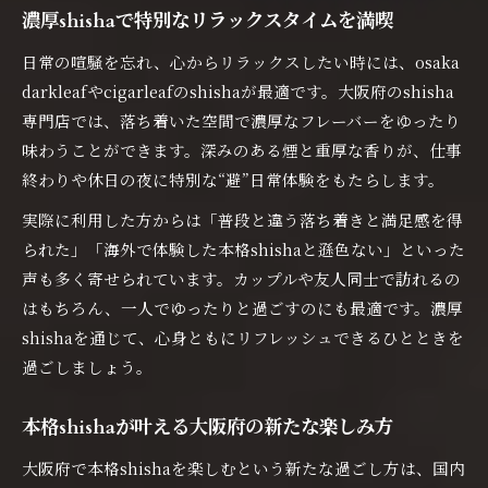
初心者向けshishaで安心してリラックス
濃厚shishaで特別なリラックスタイムを満喫
日常の喧騒を忘れ、心からリラックスしたい時には、osaka
darkleafやcigarleafのshishaが最適です。大阪府のshisha
専門店では、落ち着いた空間で濃厚なフレーバーをゆったり
味わうことができます。深みのある煙と重厚な香りが、仕事
終わりや休日の夜に特別な“避”日常体験をもたらします。
実際に利用した方からは「普段と違う落ち着きと満足感を得
られた」「海外で体験した本格shishaと遜色ない」といった
声も多く寄せられています。カップルや友人同士で訪れるの
はもちろん、一人でゆったりと過ごすのにも最適です。濃厚
shishaを通じて、心身ともにリフレッシュできるひとときを
過ごしましょう。
本格shishaが叶える大阪府の新たな楽しみ方
大阪府で本格shishaを楽しむという新たな過ごし方は、国内