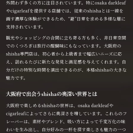
外問わず多くの方に注目されています。特にosaka darkleaf
やcigarleafを提供する店舗では、従来のshishaとは一線を
画す濃厚な体験ができるため、“避”日常を求める多様な層に
支持されています。
観光やショッピングの合間に立ち寄る方も多く、非日常空間
でのくつろぎは旅行の醍醐味にもなっています。大阪府の
shisha専門店は、初心者から上級者まで幅広いニーズに応
え、訪れるたびに新たな発見と満足感を与えてくれます。自
分だけの特別な時間を演出できるのが、本格shishaの大きな
魅力です。
大阪府で出会うshishaの奥深い世界とは
大阪府で楽しめるshishaの世界は、osaka darkleafや
cigarleafによってさらに奥深さを増しています。これらのフ
レーバーは、素材やブレンド、吸い方によって千変万化の味
わいを生み出し、自分好みの一杯を探す楽しさも魅力の一つ