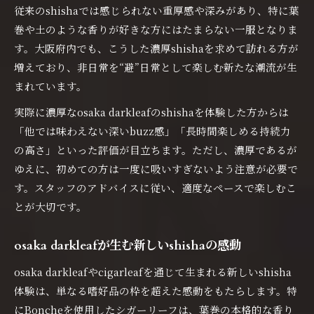
従来のshishaでは感じられない重厚感や深みがあり、特に葉
巻や土のような香りが好きな方にはたまらない一服となりま
す。大阪府内でも、こうした濃厚shishaを求めて訪れる方が
増えており、非日常を“避”日常として楽しむ新たな潮流が生
まれています。
実際に濃厚なosaka darkleafのshishaを体験した方からは
「他では味わえない深いbuzz感」「長時間楽しめる持続力
の高さ」といった評価が目立ちます。ただし、濃厚であるが
ゆえに、初めての方は一度に吸いすぎないよう注意が必要で
す。スタッフのアドバイスに従い、適度なペースで楽しむこ
とが大切です。
osaka darkleafが生む新しいshishaの感動
osaka darkleafやcigarleafを通じて生まれる新しいshisha
体験は、単なる嗜好品の枠を超えた感動をもたらします。特
にBoncheを使用したシガーリーフは、葉巻の本格的な香り