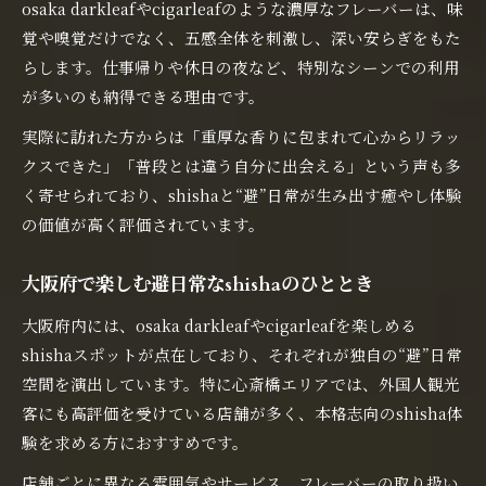
osaka darkleafやcigarleafのような濃厚なフレーバーは、味
覚や嗅覚だけでなく、五感全体を刺激し、深い安らぎをもた
らします。仕事帰りや休日の夜など、特別なシーンでの利用
が多いのも納得できる理由です。
実際に訪れた方からは「重厚な香りに包まれて心からリラッ
クスできた」「普段とは違う自分に出会える」という声も多
く寄せられており、shishaと“避”日常が生み出す癒やし体験
の価値が高く評価されています。
大阪府で楽しむ避日常なshishaのひととき
大阪府内には、osaka darkleafやcigarleafを楽しめる
shishaスポットが点在しており、それぞれが独自の“避”日常
空間を演出しています。特に心斎橋エリアでは、外国人観光
客にも高評価を受けている店舗が多く、本格志向のshisha体
験を求める方におすすめです。
店舗ごとに異なる雰囲気やサービス、フレーバーの取り扱い