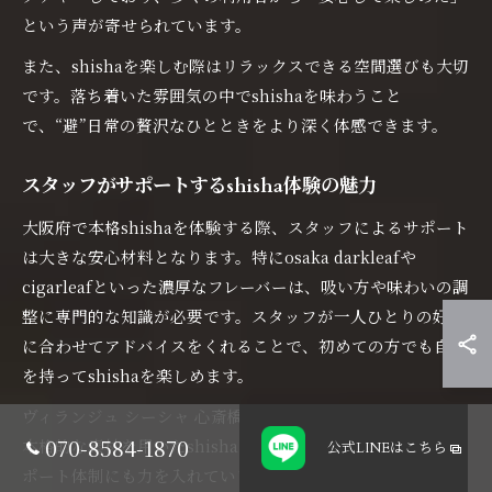
という声が寄せられています。
また、shishaを楽しむ際はリラックスできる空間選びも大切
です。落ち着いた雰囲気の中でshishaを味わうこと
で、“避”日常の贅沢なひとときをより深く体感できます。
スタッフがサポートするshisha体験の魅力
大阪府で本格shishaを体験する際、スタッフによるサポート
は大きな安心材料となります。特にosaka darkleafや
cigarleafといった濃厚なフレーバーは、吸い方や味わいの調
整に専門的な知識が必要です。スタッフが一人ひとりの好み
に合わせてアドバイスをくれることで、初めての方でも自信
を持ってshishaを楽しめます。
ヴィランジュ シーシャ 心斎橋では、ロシア産のBoncheなど
070-8584-1870
本格的な素材を用いたshishaを提供しつつ、初心者向けのサ
公式LINE
はこちら
ポート体制にも力を入れています。例えば、フレーバーの選