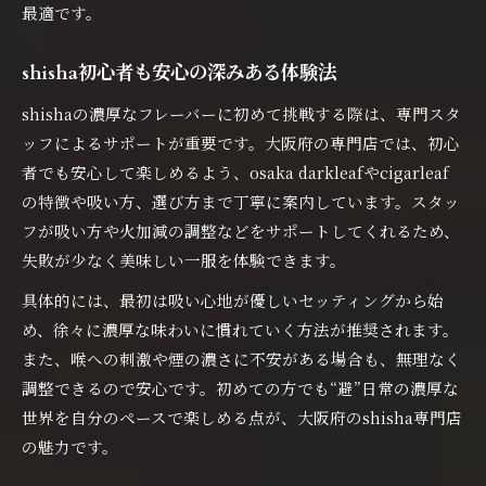
最適です。
大阪府で楽しむ避日常なshishaのひととき
shishaと避日常が織りなす新たな魅力発見
shisha初心者も安心の深みある体験法
避日常の雰囲気で深まるshishaの世界
shishaの濃厚なフレーバーに初めて挑戦する際は、専門スタ
ダークリーフshishaが叶える特別な夜
ッフによるサポートが重要です。大阪府の専門店では、初心
ダークリーフshishaで味わう非日常の夜
者でも安心して楽しめるよう、osaka darkleafやcigarleaf
特別な夜に選びたいダークリーフshisha
の特徴や吸い方、選び方まで丁寧に案内しています。スタッ
ダークリーフshishaで心癒やす大阪府の夜
フが吸い方や火加減の調整などをサポートしてくれるため、
仕事終わりを彩るダークリーフshisha体験
失敗が少なく美味しい一服を体験できます。
ダークリーフshishaが誘う大人の夜時間
具体的には、最初は吸い心地が優しいセッティングから始
本格shisha初心者でも安心の楽しみ方
め、徐々に濃厚な味わいに慣れていく方法が推奨されます。
shisha初心者も安心の本格体験ガイド
また、喉への刺激や煙の濃さに不安がある場合も、無理なく
調整できるので安心です。初めての方でも“避”日常の濃厚な
初めてのshisha選び方と楽しみ方のコツ
世界を自分のペースで楽しめる点が、大阪府のshisha専門店
スタッフがサポートするshisha体験の魅力
の魅力です。
本格shishaデビューに最適な楽しみ方