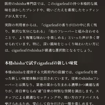
阪府のshisha専門店では、このcigarleafの持つ本格的な風
味を活かしたブレンドや、吸いごたえを重視したセッティン
グが人気です。
実際の利用者からは、「cigarleafの香りが口の中に長く残
り、贅沢な気分になれる」「他のフレーバーと組み合わせる
ことで、より複雑な味わいを楽しめる」といった声が多く寄
せられています。特に、深い風味をじっくり味わいたい方に
は、cigarleafのshishaが最適な選択肢となるでしょう。
本格shishaで試すcigarleafの新しい味覚
本格shishaを提供する大阪府内の店舗では、cigarleafを使
った新しい味覚体験が注目されています。従来のshishaフレ
ーバーとは異なり、葉巻の葉から生まれる濃厚かつ繊細な香
りが、非日常ならぬ“避”日常の特別な空間を演出します。ス
タッフによる最適なセッティングや、吸い方のアドバイスも
受けられるため、安心して自分だけの一服を楽しめます。