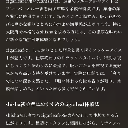
cigarleafを用いたshishaは、通常のフルーツ系やライトな
フレーバーとは一線を画す重厚な余韻が特徴です。葉巻の葉
を贅沢に使用することで、深みとコクが際立ち、吸い込むた
びに豊かな香りとともに心地よい満足感が広がります。特に
大阪府で本格的なshishaを求める方には、この濃厚な味わい
が新たな“避”日常体験となるでしょう。
cigarleafは、しっかりとした煙量と長く続くアフターテイス
トが魅力です。仕事終わりのリラックスタイムや、特別な夜
にじっくりと味わうのに最適で、吸いごたえを重視する愛好
家からも高い支持を受けています。実際に店舗では、「今ま
でにない深さを感じた」「吸い終わった後も香りが残り、余
韻が楽しめる」といった声も多く寄せられています。
shisha初心者におすすめのcigarleaf体験法
shisha初心者でもcigarleafの魅力を安心して体験できる方
法があります。最初はスタッフに相談しながら、ミディアム