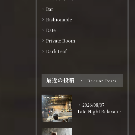
Bar
Fashionable
Date
Private Room
Dark Leaf
最近の投稿
Recent Posts
2026/08/07
Late-Night Relaxation in Shinsaibashi: Open Daily Until 3:00 AM