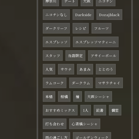
神奈川
デート
大阪
ニコチン
ニコチンなし
Darkside
Dozajblack
ダークリーフ
レシピ
フルーツ
エスプレッソ
エスプレッソマティーニ
スタッフ
当店限定
アサイーボール
人気
サウナ
あまみ
ととのう
ラムコーク
ダークラム
マサラチャイ
本格
柑橘
檜
大阪シーシャ
おすすめミックス
1人
読書
個室
打ち合わせ
心斎橋シーシャ
雨の過ごし方
ゴールデンウィーク