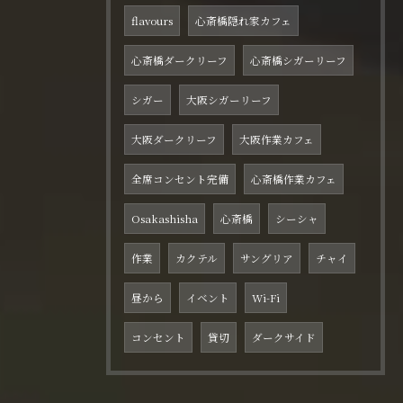
flavours
心斎橋隠れ家カフェ
心斎橋ダークリーフ
心斎橋シガーリーフ
シガー
大阪シガーリーフ
大阪ダークリーフ
大阪作業カフェ
全席コンセント完備
心斎橋作業カフェ
Osakashisha
心斎橋
シーシャ
作業
カクテル
サングリア
チャイ
昼から
イベント
Wi-Fi
コンセント
貸切
ダークサイド