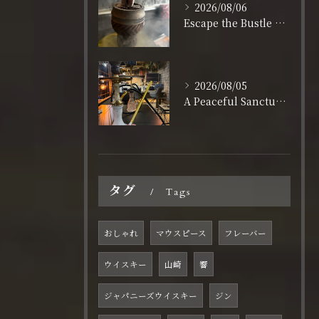
2026/08/06
Escape the Bustle of Dotonbori: Nagahoribashi’s Best Kept Secret
2026/08/05
A Peaceful Sanctuary for Solo Travelers in Shinsaibashi
タグ
Tags
おしゃれ
マウスピース
フレーバー
ウイスキー
山崎
響
ジャパニーズウイスキー
ジン