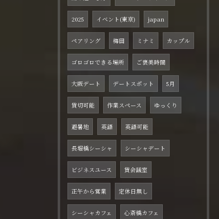
2025
イベント(東京)
japan
ペアリング
梅田
ミナミ
カップル
ゴロゴロできる場所
ご褒美時間
大阪デート
デートスポット
5月
貸切可能
作業スペース
ゆっくり
避暑地
英語
英語可能
長堀橋シーシャ
シーシャデート
ビジネスユース
貸会議室
正午から営業
定休日無し
シーシャカフェ
心斎橋カフェ