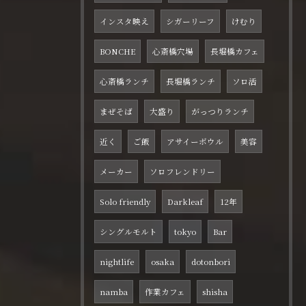
インスタ映え
シガーリーフ
けむり
BONCHE
心斎橋穴場
長堀橋カフェ
心斎橋ランチ
長堀橋ランチ
ソロ活
まぜそば
大盛り
がっつりランチ
近く
ご飯
アサイーボウル
美容
メーカー
ソロフレンドリー
Solo friendly
Darkleaf
12年
シングルモルト
tokyo
Bar
nightlife
osaka
dotonbori
namba
作業カフェ
shisha