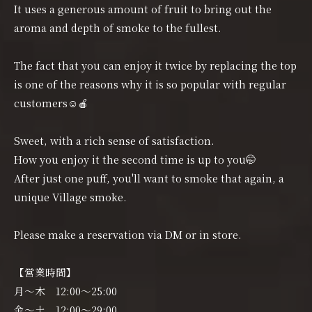
It uses a generous amount of fruit to bring out the
aroma and depth of smoke to the fullest.
The fact that you can enjoy it twice by replacing the top
is one of the reasons why it is so popular with regular
customers☺️🍎
Sweet, with a rich sense of satisfaction.
How you enjoy it the second time is up to you🤭
After just one puff, you'll want to smoke that again, a
unique Village smoke.
Please make a reservation via DM or in store.
【営業時間】
月〜木 12:00〜25:00
金〜土 12:00〜29:00