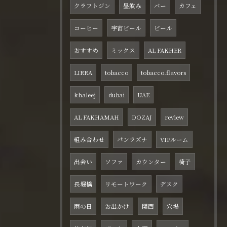
クラフトジン
昼飲み
バー
カフェ
コーヒー
宇宙ビール
ビール
おすすめ
ミックス
AL FAKHER
LIRRA
tobacco
tobacco.flavors
khaleej
dubai
UAE
AL FAKHAMAH
DOZAJ
review
組み合わせ
パンラズナ
VIPルーム
出会い
ソファ
カウンター
椅子
長堀橋
リモートワーク
デスク
雨の日
お出かけ
関西
穴場