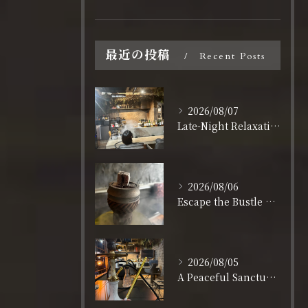
最近の投稿
Recent Posts
2026/08/07
Late-Night Relaxation in Shinsaibashi: Open Daily Until 3:00 AM
2026/08/06
Escape the Bustle of Dotonbori: Nagahoribashi’s Best Kept Secret
2026/08/05
A Peaceful Sanctuary for Solo Travelers in Shinsaibashi