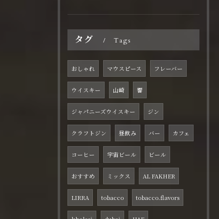
タグ
Tags
おしゃれ
マウスピース
フレーバー
ウイスキー
山崎
響
ジャパニーズウイスキー
ジン
クラフトジン
昼飲み
バー
カフェ
コーヒー
宇宙ビール
ビール
おすすめ
ミックス
AL FAKHER
LIRRA
tobacco
tobacco.flavors
khaleej
dubai
UAE