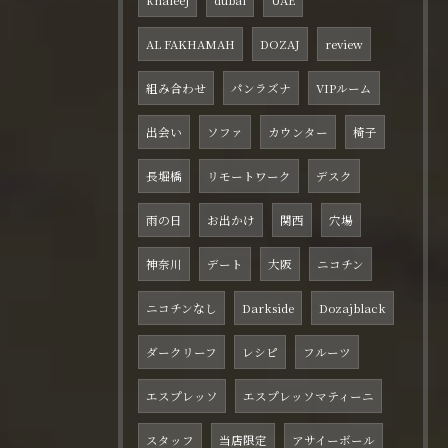
AL FAKHAMAH
DOZAJ
review
組み合わせ
パンラズナ
VIPルーム
出会い
ソファ
カウンター
椅子
長堀橋
リモートワーク
デスク
雨の日
お出かけ
関西
穴場
神奈川
デート
大阪
ニコチン
ニコチンなし
Darkside
Dozajblack
ダークリーフ
レシピ
フルーツ
エスプレッソ
エスプレッソマティーニ
スタッフ
当店限定
アサイーボール