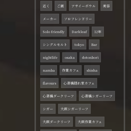
近く
ご飯
アサイーボウル
美容
メーカー
ソロフレンドリー
Solo friendly
Darkleaf
12年
シングルモルト
tokyo
Bar
nightlife
osaka
dotonbori
namba
作業カフェ
shisha
flavours
心斎橋隠れ家カフェ
心斎橋ダークリーフ
心斎橋シガーリーフ
シガー
大阪シガーリーフ
大阪ダークリーフ
大阪作業カフェ