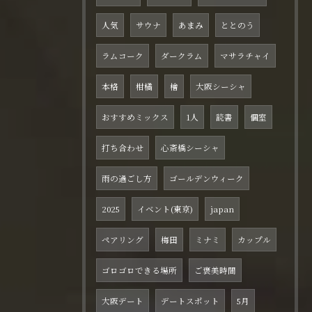
人気
サウナ
あまみ
ととのう
ラムコーク
ダークラム
マサラチャイ
本格
柑橘
檜
大阪シーシャ
おすすめミックス
1人
読書
個室
打ち合わせ
心斎橋シーシャ
雨の過ごし方
ゴールデンウィーク
2025
イベント(東京)
japan
ペアリング
梅田
ミナミ
カップル
ゴロゴロできる場所
ご褒美時間
大阪デート
デートスポット
5月