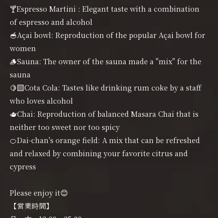
🍸Espresso Martini : Elegant taste with a combination
of espresso and alcohol
🥣Açai bowl: Reproduction of the popular Açai bowl for
women
🪵Sauna: The owner of the sauna made a "mix" for the
sauna
🍋‍🟩Cota Cola: Tastes like drinking rum coke by a staff
who loves alcohol
🫖Chai: Reproduction of balanced Masara Chai that is
neither too sweet nor too spicy
🍊Dai-chan's orange field: A mix that can be refreshed
and relaxed by combining your favorite citrus and
cypress
Please enjoy it😊
【営業時間】