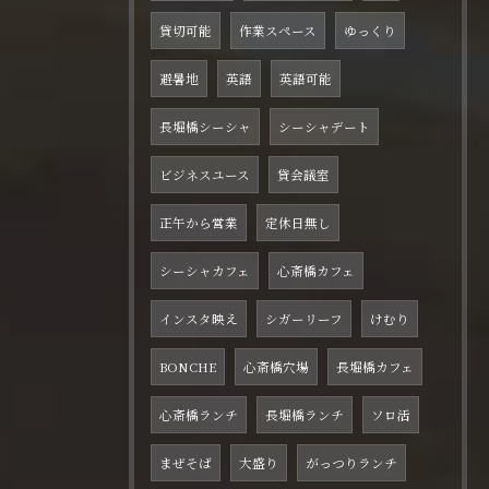
貸切可能
作業スペース
ゆっくり
避暑地
英語
英語可能
長堀橋シーシャ
シーシャデート
ビジネスユース
貸会議室
正午から営業
定休日無し
シーシャカフェ
心斎橋カフェ
インスタ映え
シガーリーフ
けむり
BONCHE
心斎橋穴場
長堀橋カフェ
心斎橋ランチ
長堀橋ランチ
ソロ活
まぜそば
大盛り
がっつりランチ