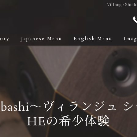
Villange S
tory
Japanese Menu
English Menu
Ima
Shinsaibashi〜ヴィラ
HEの希少体験