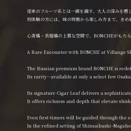
従来のフルーツ系とは一線を画す、大人の深みを感
初体験の方には、味の特徴から楽しみ方まで、きめ
心斎橋・長堀橋の上質な空間で、BONCHEがもた
A Rare Encounter with BONCHE at Villange Sh
The Russian premium brand BONCHE is redefi
Its rarity—available at only a select few Osa
Its signature Cigar Leaf delivers a sophisticat
It offers richness and depth that elevate shish
Even first-timers will be guided through the e
In the refined setting of Shinsaibashi–Nagah