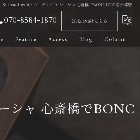
hisha Shinsaibashi〜ヴィランジュ シーシャ 心斎橋でBONCHEの希少体験
070-8584-1870
公式LINEはこちら
ge
Feature
Access
Blog
Column
Bar
Fashionable
Date
ンジュ シーシャ 心斎橋でBONC
Private Room
Dark Leaf