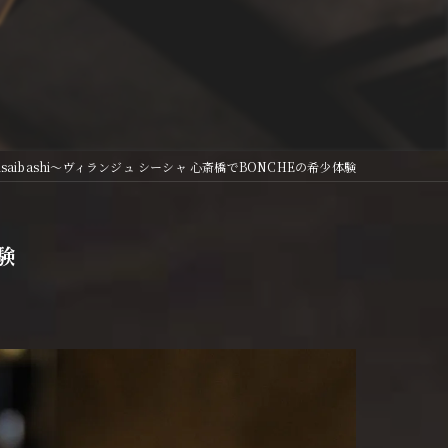
a Shinsaibashi〜ヴィランジュ シーシャ 心斎橋でBONCHEの希少体験
体験