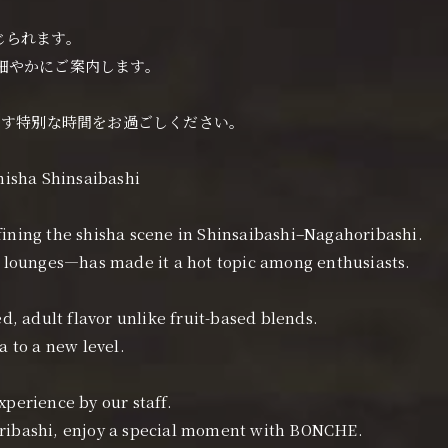
じられます。
細やかにご案内します。
らす特別な時間をお過ごしください。
isha Shinsaibashi
ning the shisha scene in Shinsaibashi–Nagahoribashi.
ka lounges—has made it a hot topic among enthusiasts.
ed, adult flavor unlike fruit-based blends.
a to a new level.
xperience by our staff.
oribashi, enjoy a special moment with BONCHE.