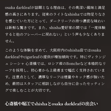
な説明
osaka darkleafが話題となる理由は、その奥深い風味と満足
本格shisha入門osaka darkleafの魅力を知る
感の高さにあります。従来のライトなshishaでは物足りなさ
方法
を感じていた方にとって、ダークリーフの持つ濃密な味わい
osaka darkleafが初めてでも楽しめるshisha
は新鮮な驚きです。また、shisha愛好家の間では「一度体験
体験
すると他のフレーバーに戻れない」という声も少なくありま
せん。
初体験に最適shishaとosaka darkleafの選び
方
このような体験を求めて、大阪府内のshisha店ではosaka
初心者向けshishaの楽しみ方osaka darkleaf
darkleafやcigarleafの提供が増加傾向です。特にヴィランジ
活用法
ュ シーシャ 心斎橋では、ロシア産のBoncheなど本格的なリ
ーフを採用し、初心者から上級者まで幅広く支持されていま
避日常を満喫するcigarleaf shishaの楽しみ方
す。注意点として、濃厚なリーフは煙量やキック感が強いた
shishaで味わう避日常cigarleafの魅力とは
め、最初はスタッフに相談しながら自分に合ったセッティン
cigarleaf shishaで日常を忘れる贅沢な時間
グで楽しむことが大切です。
shisha初心者にもすすめたいcigarleafの楽し
み方
心斎橋や堀江でshishaとosaka darkleafの出会い
cigarleaf shishaならではの重厚な香り体験