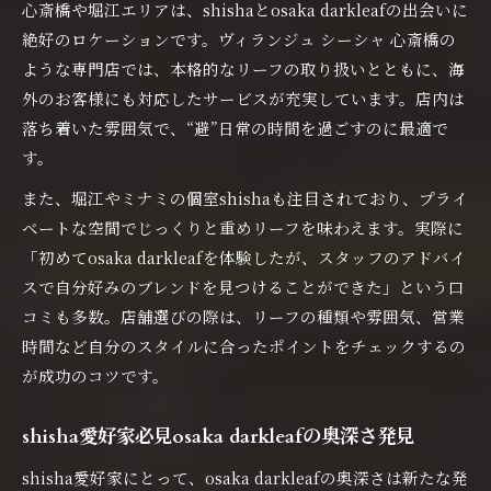
心斎橋や堀江エリアは、shishaとosaka darkleafの出会いに
心斎橋や堀江でcigarleaf shishaを満喫する方
絶好のロケーションです。ヴィランジュ シーシャ 心斎橋の
法
ような専門店では、本格的なリーフの取り扱いとともに、海
外のお客様にも対応したサービスが充実しています。店内は
落ち着いた雰囲気で、“避”日常の時間を過ごすのに最適で
す。
また、堀江やミナミの個室shishaも注目されており、プライ
ベートな空間でじっくりと重めリーフを味わえます。実際に
「初めてosaka darkleafを体験したが、スタッフのアドバイ
スで自分好みのブレンドを見つけることができた」という口
コミも多数。店舗選びの際は、リーフの種類や雰囲気、営業
時間など自分のスタイルに合ったポイントをチェックするの
が成功のコツです。
shisha愛好家必見osaka darkleafの奥深さ発見
shisha愛好家にとって、osaka darkleafの奥深さは新たな発