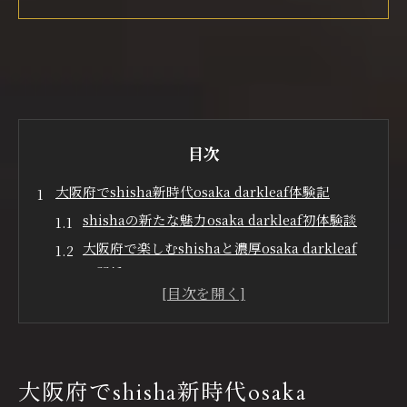
目次
大阪府でshisha新時代osaka darkleaf体験記
shishaの新たな魅力osaka darkleaf初体験談
大阪府で楽しむshishaと濃厚osaka darkleaf
の関係
話題のshisha体験osaka darkleafに注目する
理由
心斎橋や堀江でshishaとosaka darkleafの出
会い
大阪府でshisha新時代osaka
shisha愛好家必見osaka darkleafの奥深さ発