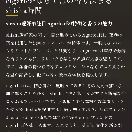
cigarleafならではの香り深まる
shisha時間
shisha愛好家注目cigarleafの特徴と香りの魅力
shisha愛好家の間で注目を集めているcigarleafは、葉巻の
葉を使用した独自のフレーバーが特徴です。一般的なフルー
ツやミント系フレーバーとは異なり、cigarleafは重厚で芳醇
な香りとともに、深いコクを楽しめる点が大きな魅力です。
特に、葉巻の持つ独特なアロマとシーシャならではの柔らか
な煙が融合し、他にはない贅沢な体験を提供します。
cigarleafは、初心者が一度吸ってみるとその大人っぽい余
韻に驚くことも多く、shishaに慣れ親しんだ方でも新鮮な発
見があるフレーバーです。大阪府内でも本格的な葉巻リーフ
を使ったshishaを提供する店舗が増えており、特にヴィラン
ジュ シーシャ 心斎橋ではロシア産Boncheブランドの
cigarleafを楽しめます。これにより、shisha文化の新たな