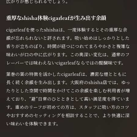
広がりが感じられるでしょう。
重厚なshisha体験cigarleafが生み出す余韻
cigarleafを使ったshishaは、一度体験するとその重厚な余
韻が忘れられないと評されます。吸い始めはしっかりとした
香りが立ちのぼり、時間が経つにつれてまろやかさと複雑な
味わいが口の中に広がります。この奥深い変化は、通常のフ
レーバーでは味わえないcigarleafならではの醍醐味です。
葉巻の葉の特徴を活かしたcigarleafは、濃密な煙とともに
長く続く余韻を生み出します。大阪府のshisha店では、ゆっ
たりとした空間で時間をかけてこの余韻を楽しむ利用者が増
えており、“避”日常のひとときとして高い満足度を得ていま
す。重めのリーフが初めての方は、スタッフに吸い方のコツ
やおすすめのセッティングを相談することで、より快適に深
い味わいを体験できます。