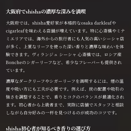
心斎橋でshishaデートの演出方法
大阪府でshishaの濃厚な深みを満喫
shisha体験が深まる空間づくりの工夫
大阪府では、shisha愛好家が本格的なosaka darkleafや
独自フレーバーでリラックス時間を演出
cigarleafを味わえる店舗が増えています。特に心斎橋やミナ
shisha独自フレーバーの楽しみ方解説
ミエリアでは、海外からの旅行者にも人気の高いシーシャ店
自分好みのshishaミックスの選び方
が多く、上質なリーフを使った深い香りと濃厚な味わいを体
個性的な香りでリラックス時間を満喫
験できます。ヴィランジュ シーシャ 心斎橋では、ロシア産
心斎橋シーシャの独自フレーバー体験
Boncheのシガーリーフなど、希少なフレーバーも提供され
ています。
shishaと相性◎なチルアウト空間とは
心斎橋でshishaを極める大人の過ごし方
濃厚なダークリーフやシガーリーフを満喫するには、煙の温
心斎橋でshishaと上質なひとときを
度や吸い方にも工夫が必要です。例えば、炭の配置や吸引の
強さを調整することで、香りとコクのバランスが最適化され
shisha好きが集う大人のチル空間体験
ます。初心者から上級者まで、実際に店舗でスタッフと相談
ミナミ シーシャ 個室で過ごす夜
しながら自分好みの一杯を見つけるのが成功のコツです。
shishaを通じて広がる大人の交流術
CSB 心斎橋でも話題のshishaの魅力
shisha初心者が知るべき香りの選び方