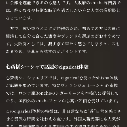
い余韻を堪能できるのも魅力です。大阪府のshisha専門店で
は、静かな夜や特別な時間を過ごしたい方に人気の選択肢と
なっています。
一方で、強い香りとコクが特徴のため、初めての方は店員に
相談して自分に合った濃度やブレンドを選ぶのがおすすめで
す。失敗例としては、濃すぎて重たく感じてしまうケースも
あるため、少量から試すのがポイントです。
心斎橋シーシャで話題のcigarleaf体験
心斎橋シーシャエリアでは、cigarleafを使ったshisha体験
が話題を集めています。特にヴィランジュ シーシャ 心斎橋
では、ロシア産Boncheのシガーリーフを本格的に提供して
おり、国内外のshishaファンから高い評価を受けています。
このcigarleaf体験の特徴は、非日常ならぬ“避”日常を感じさ
せる贅沢な時間を味わえる点です。外国人観光客にも人気が
あり、異国情緒あふれる雰囲気の中で独自の香りを楽しめる