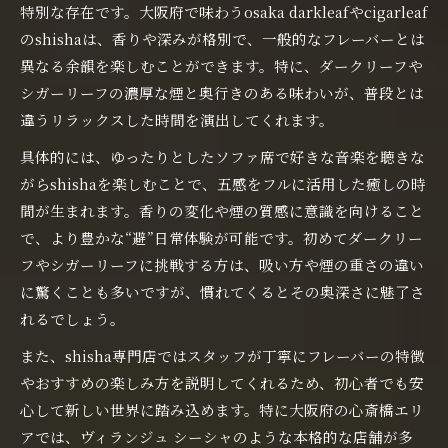
特別な存在です。大阪府で味わうosaka darkleafやcigarleaf
のshishaは、香りや深みが格別で、一般的なフレーバーとは
異なる余韻を楽しむことができます。特に、ダークリーフや
シガーリーフの濃厚な煙と奥行きのある味わいが、普段とは
違うリラックスした時間を演出してくれます。
具体的には、ゆったりとしたソファ席で好きな音楽を聴きな
がらshishaを楽しむことで、五感をフルに活用した癒しの時
間が生まれます。香りの変化や煙の質感に意識を向けること
で、より豊かな“避”日常体験が可能です。初めてダークリー
フやシガーリーフに挑戦する方は、吸い方や煙の重さの違い
に驚くことも多いですが、慣れてくるとその奥深さに魅了さ
れるでしょう。
また、shisha専門店ではスタッフが丁寧にフレーバーの特徴
やおすすめの楽しみ方を説明してくれるため、初心者でも安
心して新しい世界に踏み込めます。特に大阪府の心斎橋エリ
アでは、ヴィランジュ シーシャのような本格的な店舗が多