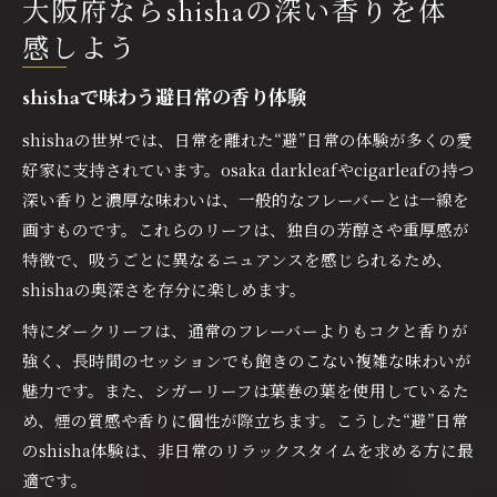
大阪府ならshishaの深い香りを体
osaka darkleafで広がる奥深い香り
shisha愛好家も驚くdarkleafの特徴
感しよう
shishaとosaka darkleafの相性とは
shishaで味わう避日常の香り体験
CSB シーシャでも人気の新感覚体験
shishaの世界では、日常を離れた“避”日常の体験が多くの愛
香りとコクを両立するフレーバー選び
好家に支持されています。osaka darkleafやcigarleafの持つ
シーシャ愛好家に贈るcigarleafの奥深さ
深い香りと濃厚な味わいは、一般的なフレーバーとは一線を
shishaを彩るcigarleafの魅力とは
画すものです。これらのリーフは、独自の芳醇さや重厚感が
cigarleafで味わう大人の深い余韻
特徴で、吸うごとに異なるニュアンスを感じられるため、
心斎橋シーシャで話題のcigarleaf体験
shishaの奥深さを存分に楽しめます。
シガーリーフの香りが導くリラックス
特にダークリーフは、通常のフレーバーよりもコクと香りが
shishaとcigarleafの組み合わせ術
強く、長時間のセッションでも飽きのこない複雑な味わいが
非日常へ誘う上質なshishaの楽しみ方
魅力です。また、シガーリーフは葉巻の葉を使用しているた
め、煙の質感や香りに個性が際立ちます。こうした“避”日常
shishaの楽しみ方で感じる避日常感
のshisha体験は、非日常のリラックスタイムを求める方に最
本格shishaと相性抜群な飲み物選び
適です。
個室でshishaを満喫する贅沢な時間