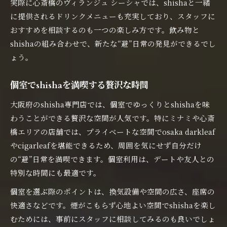
実際に心斎橋のヴィランジュ シーシャでは、shishaと一緒
に提供されるドリンクメニューも充実しており、スタッフに
おすすめを相談するのも一つの楽しみ方です。飲み物と
shishaの組み合わせで、新たな“避”日常の発見ができるでし
ょう。
個室でshishaを満喫する贅沢な時間
大阪府のshisha専門店では、個室でゆっくりとshishaを味
わうことができる贅沢な空間が人気です。特にミナミや心斎
橋エリアの店舗では、プライベートな空間でosaka darkleaf
やcigarleafを堪能できるため、周囲を気にせず自分だけ
の“避”日常を満喫できます。個室利用は、デートや友人との
特別な時間にも最適です。
個室を選ぶ際のポイントは、換気設備や空間の広さ、座席の
快適さなどです。煙がこもらず心地よい空間でshishaを楽し
むためには、事前にスタッフに相談してみるのも良いでしょ