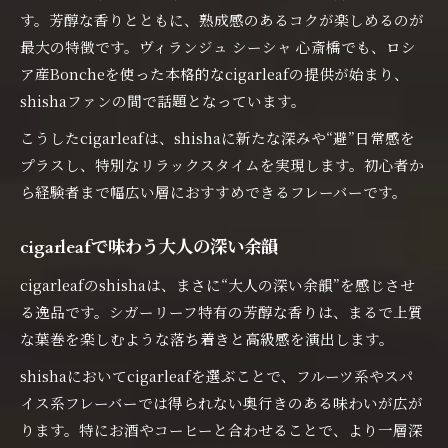
す。芳醇な香りとともに、熟成感のあるコクが楽しめるのが
最大の特徴です。ヴィランジュ シーシャ 心斎橋でも、ロシ
ア産Boncheを使った本格的なcigarleafの提供が始まり、
shishaファンの間で話題となっています。
こうしたcigarleafは、shishaに新たな深みや“避”日常感を
プラスし、特別なリラックスタイムを実現します。初心者か
ら経験者まで幅広い層におすすめできるフレーバーです。
cigarleafで味わう大人の深い余韻
cigarleafのshishaは、まさに“大人の深い余韻”を感じさせ
る逸品です。シガーリーフ特有の芳醇な香りは、まるで上質
な葉巻を楽しむような落ち着きと高級感を演出します。
shishaにおいてcigarleafを選ぶことで、フルーツ系やスパ
イス系フレーバーでは得られない奥行きのある味わいが広が
ります。特にお酒やコーヒーと合わせることで、より一層深