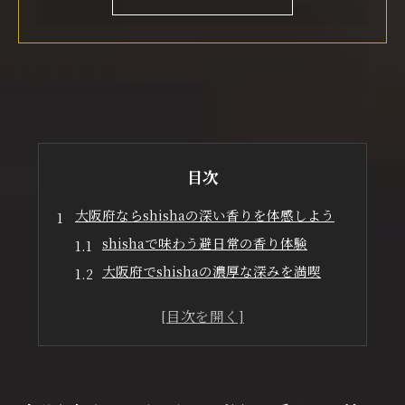
目次
大阪府ならshishaの深い香りを体感しよう
shishaで味わう避日常の香り体験
大阪府でshishaの濃厚な深みを満喫
shisha初心者が知るべき香りの選び方
心斎橋シーシャで味わう特別な一杯
ミナミの個室でshishaリラックスタイム
osaka darkleafの魅力が際立つ新体験