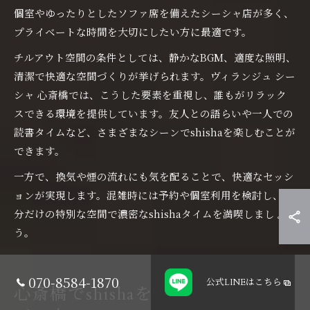
個室やゆったりとしたソファ席を備えたシーシャ店が多く、
プライベートな時間を大切にしたい方に最適です。
チルアウト空間の条件としては、静かなBGM、適度な照明、
清潔で快適な空間づくりが挙げられます。ヴィランジュ シー
シャ 心斎橋では、こうした要素を重視し、誰もがリラック
スできる環境を提供しています。友人との語らいや一人での
読書タイムなど、さまざまなシーンでshishaを楽しむことが
できます。
一方で、換気や煙の流れにも気を配ることで、快適なセッシ
ョンが実現します。混雑時には予約や個室利用を検討し、自
分だけの特別な空間で濃密なshishaタイムを満喫しましょ
う。
070-8584-1870
公式LINE
はこちら
心斎橋でshishaを極める大人の過