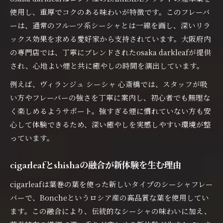
ヴィランジュ シーシャの洞窟風空間が支持さ
使用し、重厚でコクのある味わいが特徴です。このフレーバ
れる理由
ーは、通常のフルーツ系シーシャとは一線を画し、深いリラ
リラックス重視のshisha時間の過ごし方とは
ックス効果を求める愛好家から支持されています。大阪府内
の専門店では、丁寧にブレンドされたosaka darkleafが提供
大阪府で出会う癒しのshisha空間を徹底解説
され、心地よい煙と共に癒やしの時間を演出しています。
CSB シーシャのような快適空間で深呼吸
shisha初心者も納得のペアリング術とは
例えば、ヴィランジュ シーシャ 心斎橋では、スタッフが吸
い方やフレーバーの強さを丁寧に案内し、初心者でも無理な
shishaとカクテルの理想的なペアリング術
く楽しめるようサポート。強すぎる煙に慣れていない方も安
初心者必見shishaに合うウイスキーの選び方
心して体験できるため、深い癒やしを実感しやすい環境が整
ヴィランジュの提案するshishaペアリング体験
っています。
osaka darkleafと相性抜群のドリンクを探る
cigarleafに合う軽食で充実のshisha時間を
cigarleafとshishaの融合が新体験を生む理由
日常を離れて深みあるshishaを味わう方法
cigarleafは葉巻の葉を使った新しいタイプのシーシャフレー
大阪府で深夜までshishaを楽しむ贅沢な時間
バーで、Boncheというロシア産の高品質な葉を使用してい
shishaと避日常体験で心に残る夜を演出
ます。この融合により、伝統的なシーシャの味わいに加え、
ヴィランジュ シーシャの深みある煙が癒やす