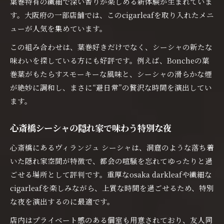
葉巻特有の繊細で深い香りが楽しめる新体験が生まれていま
理由
す。大阪府の一部店舗では、このcigarleafを取り入れたメニ
ミナミの個室で体験する新しいshisha文化
ューが人気を集めています。
cigarleaf×osaka darkleafのミックスで新発
この組み合わせは、葉巻好きだけでなく、シーシャの新たな
見
味わいを探している方にも好評です。例えば、Boncheの葉
巻葉がもたらすスモーキーな風味と、シーシャの滑らかな煙
が絶妙に調和し、まさに“避日常”の贅沢な時間を演出してい
ます。
心斎橋シーシャの隠れ家で味わう特別な夜
心斎橋にあるヴィランジュ シーシャは、洞窟のような落ち着
いた隠れ家空間が特徴で、都会の喧騒を忘れてゆったりと過
ごせる場所として評判です。重厚なosaka darkleafや繊細な
cigarleafを楽しみながら、上質な時間を過ごせるため、特別
な夜を演出するのに最適です。
店内はプライベート感のある個室も用意されており、友人同