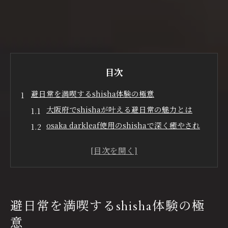
目次
避日常を満喫するshisha体験の極意
大阪府でshishaが叶える避日常の魅力とは
osaka darkleaf使用のshishaで深く癒やされ
る
cigarleafとshishaの融合が新体験を生む理由
心斎橋シーシャの隠れ家で味わう特別な夜
ヴィランジュ流shishaで海外ゲストも満足
濃厚osaka darkleafで新たな刺激を
避日常を満喫するshisha体験の極
osaka darkleafのshishaが生む重厚な香り体
意