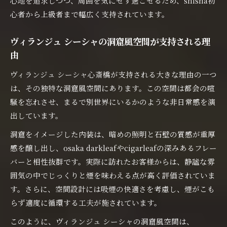
心地を追求しつつ、周囲を気にせず過ごせるため、shisha初
心者から上級者まで幅広く支持されています。
ヴィランジュ シーシャの洞窟風空間が支持される理
由
ヴィランジュ シーシャ心斎橋が支持される大きな理由の一つ
は、その独特な洞窟風空間にあります。この空間は都会の喧
騒を忘れさせ、まるで別世界にいるかのような非日常感を演
出しています。
洞窟をイメージした内装は、暗めの照明と石壁の質感が重厚
感を醸し出し、osaka darkleafやcigarleafの深みあるフレー
バーと相性抜群です。実際に訪れたお客様からは、静謐な雰
囲気の中でじっくりと煙を味わえる点が高く評価されていま
す。さらに、空間設計には吸煙の快適さを考慮し、煙がこも
らず適度に循環する工夫が施されています。
このように、ヴィランジュ シーシャの洞窟風空間は、