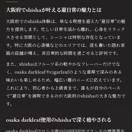
験
大阪府でshishaが叶える避日常の魅力とは
大阪府のshishaでダークリーフが広がる理由
ヴィランジュ シーシャで味わう深みの秘密
大阪府でのshisha体験は、単なる喫煙を超えた“避日常”の魅
力を提供します。忙しい日常生活から離れ、心身をリラック
心斎橋で体験するosaka darkleafの新世界
スさせる空間として、シーシャは特別な存在となっていま
初心者も魅了するosaka darkleafの特徴とは
す。特に大阪の心斎橋などのエリアでは、落ち着いた隠れ家
cigarleafで感じる本格派shishaの醍醐味
風の店舗が増え、非日常的な時間を過ごせると評判です。
cigarleafのshishaが持つ本場の味わいを解説
また、shishaはフルーツ系の軽やかなフレーバーだけでな
ヴィランジュ流cigarleafの深みと個性を堪能
く、osaka darkleafやcigarleafのような重厚で深みのある
大阪府で本格shishaを味わうならcigarleaf
味わいも楽しめるため、幅広い層のニーズに応えています。
シーシャ初心者も惹かれるcigarleafの魅力
これにより、初心者から上級者まで、誰もが自分のペース
cigarleaf×shishaで非日常のチルタイムを実
で“避日常”を満喫できるのが大阪府のshishaの大きな魅力で
現
す。
心安らぐリラックス空間で楽しむshisha
ミナミのシーシャ個室でshishaを満喫する方
osaka darkleaf使用のshishaで深く癒やされる
法
osaka darkleafはロシア産のDARKSIDEブランドの煙草葉を