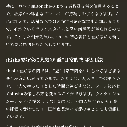
特に、ロシア産Boncheのような高品質な葉を使用すること
で、濃厚かつ繊細なフレーバーが持続しやすくなります。こ
れに加えて、店舗ならではの“避”日常的な演出が加わること
で、心地よいリラックスタイムと深い満足感が得られるので
す。こうした相乗効果は、shisha初心者にも愛好家にも新し
い発見と感動をもたらしています。
shisha愛好家に人気の“避”日常的空間活用法
shisha愛好家の間では、“避”日常空間を活用したさまざまな
楽しみ方が広がっています。たとえば、友人同士での語らい
や、一人でゆったりとした時間を過ごすなど、シーンに応じ
てshishaの愉しみ方を変えることができます。ヴィランジュ
シーシャ 心斎橋のような店舗では、外国人旅行者からも高
い評価を受けており、国際色豊かな交流の場としても機能し
ています。
また、osaka darkleafやcigarleafといったリーフは、