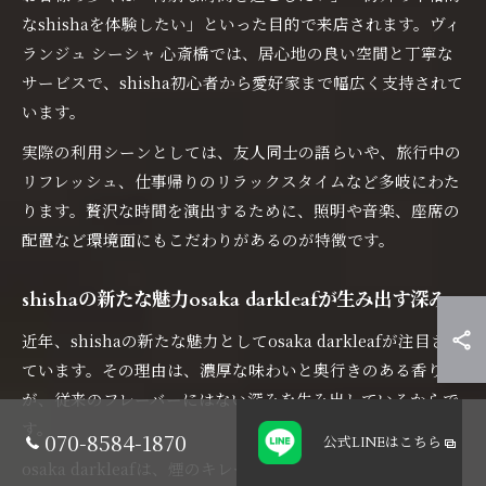
なshishaを体験したい」といった目的で来店されます。ヴィ
ランジュ シーシャ 心斎橋では、居心地の良い空間と丁寧な
サービスで、shisha初心者から愛好家まで幅広く支持されて
います。
実際の利用シーンとしては、友人同士の語らいや、旅行中の
リフレッシュ、仕事帰りのリラックスタイムなど多岐にわた
ります。贅沢な時間を演出するために、照明や音楽、座席の
配置など環境面にもこだわりがあるのが特徴です。
shishaの新たな魅力osaka darkleafが生み出す深み
近年、shishaの新たな魅力としてosaka darkleafが注目され
ています。その理由は、濃厚な味わいと奥行きのある香り
が、従来のフレーバーにはない深みを生み出しているからで
す。
070-8584-1870
公式LINE
はこちら
osaka darkleafは、煙のキレやアフターテイストまで計算さ