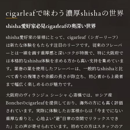
cigarleafで味わう濃厚shishaの世界
shisha愛好家必見cigarleafの奥深い世界
shisha愛好家の皆様にとって、cigarleaf（シガーリーフ）
は新たな体験をもたらす注目のリーフです。従来のフレーバ
ーとは一線を画す重厚感と深いコクが特徴で、特に大阪府で
は本格的なshisha体験を求める方から高い支持を集めていま
す。葉巻の葉を使用したフレーバーは、一般的なshishaと比
べて香りの複雑さや余韻の長さが際立ち、初心者から上級者
まで幅広く楽しめるのが魅力です。
大阪府のヴィランジュ シーシャ 心斎橋では、ロシア産
Boncheのcigarleafを提供しており、海外の方にも高く評価
されています。実際に体験したお客様からは「今までにない
重厚な香りと、心地よい“避”日常の空間でリラックスでき
た」との声が寄せられています。初めての方はスタッフのア