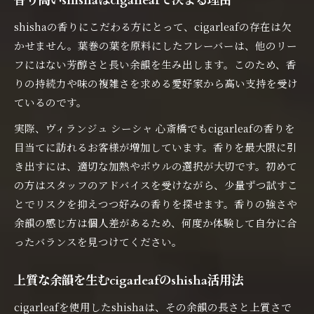
香り高いshishaはcigarleafで決まる理由
shishaの香りにこだわる方にとって、cigarleafの存在は欠
かせません。葉巻の葉を原料にしたフレーバーは、他のリー
フにはない芳醇さと長い余韻を生み出します。このため、香
りの持続力や味の複雑さを求める愛好家から高い支持を受け
ているのです。
実際、ヴィランジュ シーシャ 心斎橋でもcigarleafの香りを
目当てに訪れるお客様が増加しています。香りを最大限に引
き出すには、適切な加熱やボウルの選択が大切です。初めて
の方はスタッフのアドバイスを受けながら、少量ずつ試すこ
とでリスクを抑えつつ好みの香りを探せます。香りの強さや
余韻の感じ方は個人差があるため、何度か体験して自分に合
ったバランスを見つけてください。
上質な余韻を生むcigarleafのshisha活用法
cigarleafを使用したshishaは、その余韻の長さと上質さで