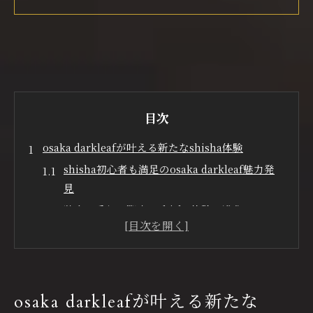
目次
osaka darkleafが叶える新たなshisha体験
shisha初心者も満足のosaka darkleaf魅力発
見
独自の香りで際立つshisha体験の進化
osaka darkleaf使用のshishaが人気の理由
深みあるshisha時間を叶える葉の特徴
高品質shishaへのosaka darkleaf活用術
深い余韻を楽しむならshisha大阪府で
osaka darkleafが叶える新たな