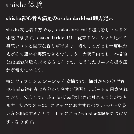
shisha大阪府で味わう深いリラクゼーション
shisha体験
shishaの余韻を深める大阪府の空間選び
shisha初心者も満足のosaka darkleaf魅力発見
shisha愛好家必見大阪府で得られる充実感
shisha初心者の方でも、osaka darkleafの魅力をしっかりと
本格shishaが叶える大阪府の癒やし時間
体感できます。osaka darkleafは、従来のシーシャと比べて
大阪府でしか味わえないshishaの深み
奥深いコクと重厚な香りが特徴で、初めての方でも一度味わ
cigarleafで味わう濃厚shishaの世界
えばその違いを実感できるでしょう。大阪府内でも、本格的
shisha愛好家必見cigarleafの奥深い世界
なshisha体験を求める方に向けて、こうしたリーフを扱う店
濃厚な香りを楽しむshishaとcigarleaf体験
舗が増えています。
cigarleafが引き立てるshishaの新たな境地
特にヴィランジュ シーシャ 心斎橋では、海外からの旅行者
香り高いshishaはcigarleafで決まる理由
やshisha初心者にも分かりやすい説明とサポートが用意され
上質な余韻を生むcigarleafのshisha活用法
ており、安心してosaka darkleafの世界に触れることができ
“避”日常空間と本格shishaの相乗効果
ます。初めての方は、スタッフにおすすめのフレーバーや吸
い方を相談することで、自分に合ったshisha体験を見つけや
shisha体験に欠かせない“避”日常空間の魅力
すくなります。
“避”日常で叶うshishaの極上リラックス時間
本格shishaと非日常空間の相乗効果を探る