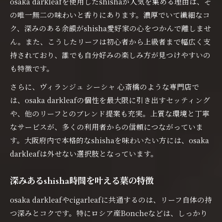
す深み
osaka darkleafを使用したshishaが人気を集める理由は、そ
の唯一無二の味わいと香りにあります。濃厚でいて繊細なコ
個性派shisha愛好家に選ばれるosaka
ク、深みのある余韻がshisha愛好家の心をつかんで離しませ
darkleaf
ん。また、こうしたリーフは初心者から上級者まで幅広く支
持されており、誰でも自分好みの楽しみ方が見つけやすいの
も特徴です。
さらに、ヴィランジュ シーシャ 心斎橋のような専門店で
は、osaka darkleafの個性を最大限に引き出すセッティング
や、他のリーフとのブレンド提案も充実。上質な環境と丁寧
なサービスが、多くの利用者からの信頼につながっていま
す。大阪府内で本格的なshishaを味わいたい方には、osaka
darkleafは外せない選択肢となっています。
深みあるshisha時間を叶える葉の特徴
osaka darkleafやcigarleafに共通するのは、リーフ自体の持
つ深みとコクです。特にロシア産Boncheなどは、しっかり