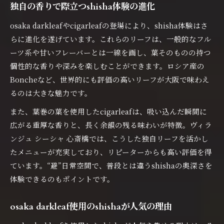
独自の香りで際立つshisha体験の進化
shisha愛好家に人気の“避”日常的空間活用法
osaka darkleafやcigarleafの登場により、shisha体験はさ
大阪府で味わうshishaと特別な空間の関係
らに進化を遂げています。これらのリーフは、一般的なフル
初心者も安心できるshisha大阪府の魅力
ーツ系や甘いフレーバーとは一線を画し、葉そのものの持つ
shisha大阪府なら初心者も気軽に楽しめる理
個性的な香りや深みを楽しむことができます。ロシア産の
由
Boncheなど、世界的にも評価の高いリーフが大阪で味わえ
shishaデビューに最適な大阪府の魅力とは
るのは大きな魅力です。
初心者も安心のshisha選び方とポイント
また、葉巻の葉を使用したcigarleafは、吸い込んだ瞬間に
大阪府で体験するshisha入門ガイド
広がる重厚な香りと、長く余韻の残る味わいが特徴。ヴィラ
shisha初心者向けサポート充実の大阪府
ンジュ シーシャ 心斎橋では、こうした独自リーフを活かし
個性際立つshisha時間osaka darkleafで満喫
たメニューが充実しており、リピーターからも高い評価を得
osaka darkleafで極上shisha時間を満喫
ています。“避”日常空間で、普段とは違うshishaの奥深さを
体験できるのもポイントです。
独自の個性が光るshisha体験の楽しみ方
osaka darkleafとshishaで過ごす贅沢な時間
osaka darkleaf使用のshishaが人気の理由
shishaの新たな魅力osaka darkleafが生み出