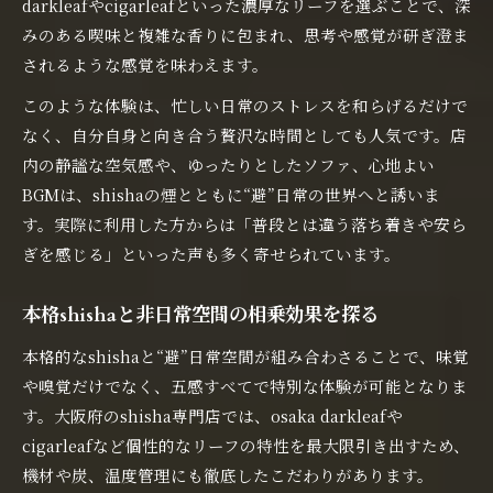
darkleafやcigarleafといった濃厚なリーフを選ぶことで、深
みのある喫味と複雑な香りに包まれ、思考や感覚が研ぎ澄ま
されるような感覚を味わえます。
このような体験は、忙しい日常のストレスを和らげるだけで
なく、自分自身と向き合う贅沢な時間としても人気です。店
内の静謐な空気感や、ゆったりとしたソファ、心地よい
BGMは、shishaの煙とともに“避”日常の世界へと誘いま
す。実際に利用した方からは「普段とは違う落ち着きや安ら
ぎを感じる」といった声も多く寄せられています。
本格shishaと非日常空間の相乗効果を探る
本格的なshishaと“避”日常空間が組み合わさることで、味覚
や嗅覚だけでなく、五感すべてで特別な体験が可能となりま
す。大阪府のshisha専門店では、osaka darkleafや
cigarleafなど個性的なリーフの特性を最大限引き出すため、
機材や炭、温度管理にも徹底したこだわりがあります。