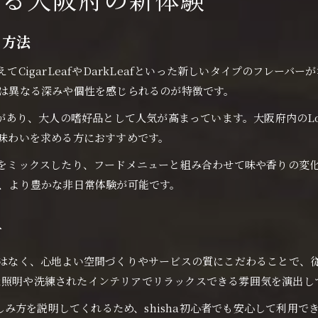
する大阪府の新体験
DarkLeafがshishaの深みを生む理由
る方法
shishaを格上げする葉の選び方ポイント
CigarLeafとDarkLeafの風味の違いを比較
えてCigarLeafやDarkLeafといった新しいタイプのフレー
ラウンジで体験したいshishaの新感覚
aとは異なる深みや個性を感じられるのが特徴です。
リラクゼーション追求なら大阪府のshisha空間へ
があり、大人の嗜好品として人気が高まっています。大阪府内のLoung
shisha空間で叶う至福のリラクゼーション
い味わいを求める方におすすめです。
大阪府でshishaを楽しむ癒しのポイント
バーをミックスしたり、フードメニューと組み合わせて味や香りの
shishaで心地よい時間を過ごすコツとは
で、より豊かな非日常体験が可能です。
ラウンジの雰囲気がshisha体験を左右する
shishaで深呼吸する豊かなひとときのすすめ
方
初めてのCigarLeaf選びに迷ったら知りたいこと
ではなく、心地よい空間づくりやサービスの質にこだわることで、従
shisha初心者がCigarLeafを選ぶ際の基準
な照明や洗練されたインテリアでリラックスできる雰囲気を演出し
CigarLeafとshishaの相性を徹底解説
を説明してくれるため、shisha初心者でも安心して利用できます。例
shishaで失敗しないCigarLeaf選びのコツ