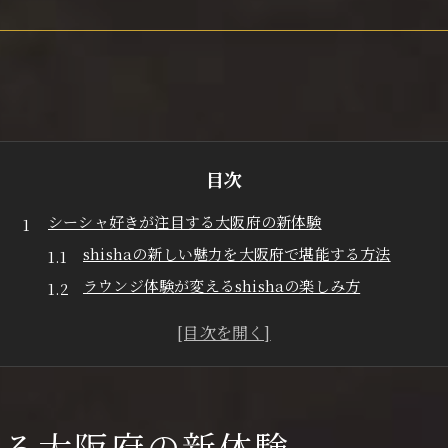
目次
シーシャ好きが注目する大阪府の新体験
shishaの新しい魅力を大阪府で堪能する方法
ラウンジ体験が変えるshishaの楽しみ方
大阪府で味わうshishaのトレンド事情
shisha体験を格上げするおすすめ空間
新スタイルshishaが大阪府で人気の理由
CigarLeafやDarkLeafで深まるシーシャ時間
shishaにCigarLeafを選ぶ醍醐味とは