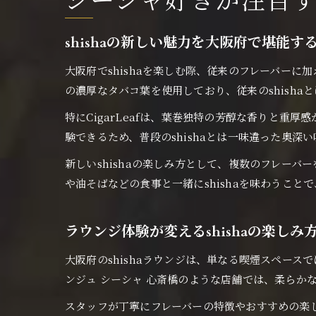
シーシャ好きが注目
shishaの新しい魅力を大阪府で堪能す
大阪府でshishaを楽しむ際、従来のフレーバーに加
の濃厚なタバコ葉を使用しており、従来のshish
特にCigarLeafは、葉巻独特の芳醇な香りと重厚感
験できるため、普段のshishaとは一味違った奥深
新しいshishaの楽しみ方として、複数のフレー
や油そばなどの食事と一緒にshishaを味わうこと
ラウンジ体験が変えるshishaの楽しみ
大阪府のshishaラウンジは、単なる喫煙スペース
ンジュ シーシャ 心斎橋のような店舗では、柔らか
スタッフが丁寧にフレーバーの特徴やおすすめの楽しみ方