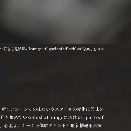
ha好き必見話題のLoungeでCigarLeafやDarkLeafを楽しむコツ
ませんか？新しいシーシャの味わいやスタイルの変化に興味を
るShishaLoungeにおけるCigarLeaf
へ、心地よいシーシャ体験のヒントと最新情報をお届