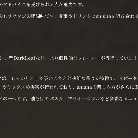
のアドバイスを受けられる点が魅力です。
shishaデビューにおすすめなCigarLeaf体験
もラウンジの醍醐味です。食事やドリンクとshishaを組み合
CigarLeafならではのshishaの味わい方
大阪府でshishaを満喫するための秘訣を公開
shishaを最大限楽しむ大阪府流の過ごし方
shishaの香りを楽しむラウンジ選びの極意
afやロシア産DarkLeafなど、より個性的なフレーバーが流行して
大阪府でshisha体験を充実させるコツ
shisha初心者も安心できるラウンジの特徴
ーフは、しっかりとした吸いごたえと複雑な香りが特徴で、リピー
友人とshishaを味わうおすすめシーン
やミックスの提案が行われており、shishaの楽しみ方がさらに
個性派フレーバーを楽しむ“大阪府shisha”の魅力
shishaの個性派フレーバー最新トレンド
の一つです。油そばやパスタ、アサイーボウルなど多彩なメニュー
大阪府で注目のshishaフレーバー体験談
shisha愛好家が選ぶおすすめの楽しみ方
shishaならではの個性派フレーバー解説
新作shishaフレーバーを体験するコツ