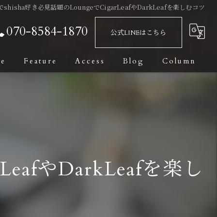
shisha好き必見話題のLoungeでCigarLeafやDarkLeafを楽しむコツ
070-8584-1870
公式LINEはこちら
ge
Feature
Access
Blog
Column
Bar
Fashionable
Date
eafやDarkLeafを楽し
Private Room
Dark Leaf