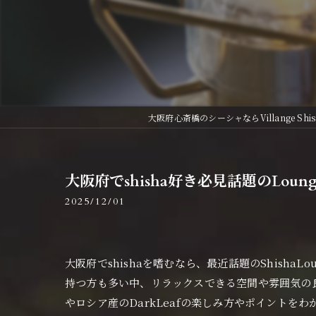
大阪府心斎橋のシーシャならVillange Shis
大阪府でshisha好き必見話題のLounge
2025/12/01
大阪府でshishaを嗜むなら、最近話題のShisha
持つ方も多い中、リラックスできる空間や雰囲気の良さも
やロシア産のDarkLeafの楽しみ方やポイント