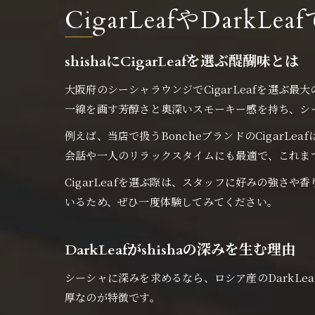
CigarLeafやDark
shishaにCigarLeafを選ぶ醍醐味とは
大阪府のシーシャラウンジでCigarLeafを選ぶ
一線を画す芳醇さと奥深いスモーキー感を持ち、シ
例えば、当店で扱うBoncheブランドのCigar
会話や一人のリラックスタイムにも最適で、これま
CigarLeafを選ぶ際は、スタッフに好みの強さ
いるため、ぜひ一度体験してみてください。
DarkLeafがshishaの深みを生む理由
シーシャに深みを求めるなら、ロシア産のDarkLe
厚なのが特徴です。