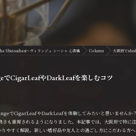
ha Shinsaibasi〜ヴィランジュ シーシャ 心斎橋
Column
大阪府でshis
でCigarLeafやDarkLeafを楽しむコツ
LoungeでCigarLeafやDarkLeafを体験してみたいと思い
重視されるようになりました。本記事では、大阪府で特に注目を集めてい
をわかりやすく解説。新しい嗜好品や友人との過ごし方にこだわる方