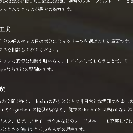
産のBoncheを使ったDarkLeafは、通常のフルーツ系フレー
ラックスできるのが最大の魅力です。
と工夫
ず自分の好みやその日の気分に合ったリーフを選ぶことが重要です。Cig
クスを相談してみてください。
タッフに適切な加熱や吸い方をアドバイスしてもらうことで、リー
ngeならではの醍醐味です。
満喫
った空間が多く、shishaの香りとともに非日常的な雰囲気を楽し
eafやCigarLeafの提供が始まり、従来のshishaでは味わえな
、パスタ、ピザ、アサイーボウルなどのフードメニューも充実しており
ひとときを演出できる点も人気の理由です。