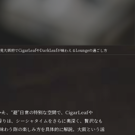
必見大阪府でCigarLeafやDarkLeafが味わえるLoungeの過ごし方
、“避”日常の特別な空間で、CigarLeafや
かな香りは、シーシャタイムをさらに奥深く、贅沢なも
shaを味わう際の楽しみ方を具体的に解説。大阪という活