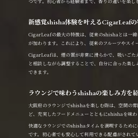
つです。初心者から経験者まで、香りの違いを楽しむ
新感覚shisha体験を叶えるCigarLeaf
CigarLeafの最大の特徴は、従来のshisha
が加わります。これにより、従来のフルーツやスイー
CigarLeafは、煙の質が非常に滑らかで、吸
と相談しながら調整することで、自分に合った楽しみ
できます。
ラウンジで味わうshishaの楽しみ方を
大阪府のラウンジでshishaを楽しむ際は、空間
ど、充実したフードメニューとともにshishaを
快適なラウンジでのshishaタイムを満喫するた
です。初心者でも安心して利用できる配慮がされてい