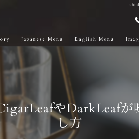
shi
tory
Japanese Menu
English Menu
Ima
igarLeafやDarkLea
し方