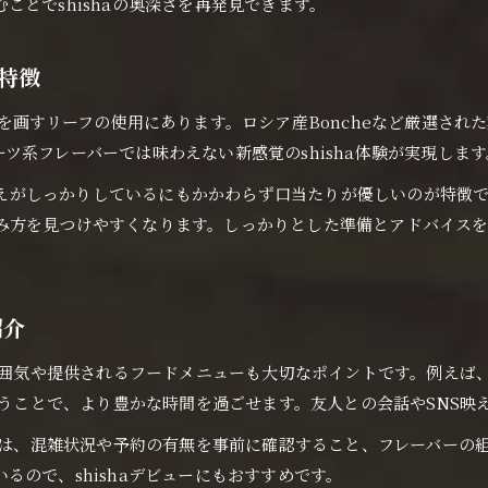
ことでshishaの奥深さを再発見できます。
shishaタイムを彩るDarkLeafの魅力とは
友人と過ごすshishaの特別な時間の作り方
の特徴
大阪府で上質shishaを味わう方法を解説
とは一線を画すリーフの使用にあります。ロシア産Boncheなど厳選
shisha初心者が大阪府で楽しむためのポイント
ツ系フレーバーでは味わえない新感覚のshisha体験が実現します
上質なshishaを選ぶための基礎知識を解説
いごたえがしっかりしているにもかかわらず口当たりが優しいのが特
大阪府でshishaを満喫するための実践法
方を見つけやすくなります。しっかりとした準備とアドバイスを受
shisha体験を上質にするおすすめの工夫
大阪府でshishaを深く味わう秘訣とは
CigarLeafの個性とSNS映えする空間案内
紹介
shishaで映えるCigarLeafの個性的な魅力
の雰囲気や提供されるフードメニューも大切なポイントです。例え
SNS映えするshisha空間の選び方とポイント
味わうことで、より豊かな時間を過ごせます。友人との会話やSNS
CigarLeafを楽しむshishaスポットの特徴
めには、混雑状況や予約の有無を事前に確認すること、フレーバー
shisha×CigarLeafが生み出す映え写真術
るので、shishaデビューにもおすすめです。
SNSで注目されるshishaの過ごし方を解説