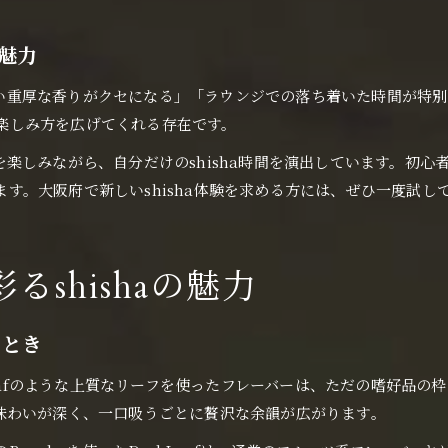
い魅力
にはない重厚な香りがクセになる」「ラウンジでの落ち着いた時間が
の新たな楽しみ方を広げてくれる存在です。
楽しみながら、自分だけのshisha時間を演出しています。初
きます。大阪府で新しいshisha体験を求める方には、ぜひ一度試
るshishaの魅力
ととき
arkLeafのような上質なリーフを使ったフレーバーは、ただの嗜好品の
味わいが深く、一口吸うごとに贅沢な余韻が広がります。