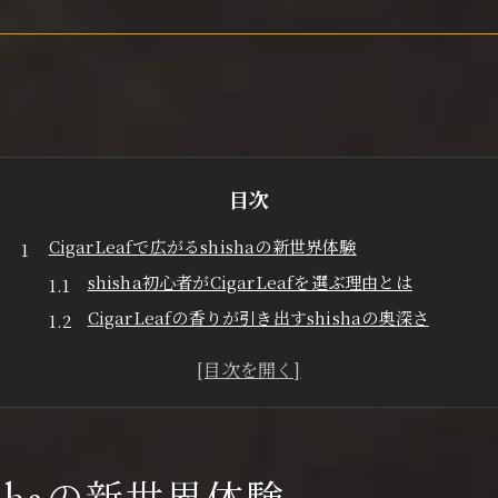
目次
CigarLeafで広がるshishaの新世界体験
shisha初心者がCigarLeafを選ぶ理由とは
CigarLeafの香りが引き出すshishaの奥深さ
新感覚shisha体験を叶えるCigarLeafの特徴
ラウンジで味わうshishaの楽しみ方を紹介
CigarLeaf愛好者が語るshishaの新しい魅力
贅沢なLounge時間を彩るshishaの魅力
shishaが演出するラグジュアリーなひととき