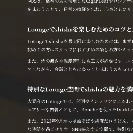
例えば、葉巻の葉を使用したCigarLeafやロシア
を味わうことで、日常の喧騒を忘れ、心身ともにリ
Loungeでshishaを楽しむためのコツ
Loungeでshishaを最大限に楽しむためには、ま
初めての方はスタッフにおすすめの楽しみ方やミッ
また、煙の濃さや温度管理にも工夫が必要です。ス
アしながら、会話とともにゆっくり味わうのもLou
特別なLounge空間でshishaの魅力を
大阪府のLoungeでは、照明やインテリアにこだわ
ュアリーな内装とともに、Boncheを使ったDarkL
また、2023年9月からは油そばや胡麻だれうどん
な時間を過ごせます。SNS映えする空間で、特別な