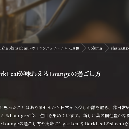
sha Shinsaibasi〜ヴィランジュ シーシャ 心斎橋
Column
shisha通
DarkLeafが味わえるLoungeの過ごし方
と思ったことはありませんか？日常から少し距離を置き、非日常――いえ
出会えるLoungeが今、注目を集めています。新しい葉の個性豊
ngeの過ごし方や実際にCigarLeafやDarkLeafのshi