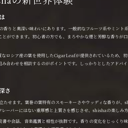
hishaの新世界体験
Loungeでshishaを楽しむためのコツと工夫
とは
特別なLounge空間でshishaの魅力を満喫
shishaタイムを充実させるLounge選びのポイント
その独自の香りと奥深い味わいにあります。一般的なフルーツ系やミント系
shishaと相性抜群のLoungeの特徴を解説
ことができます。初心者の方でも、まろやかな煙と芳醇な香りが
避日常を叶える大阪府のshishaラウンジ
shishaで味わう大阪府の避日常空間の魅力
なロシア産の葉を使用したCigarLeafが提供されているため、初
組み合わせを相談するのがポイントです。しっかりとしたアドバイ
大阪府でshishaラウンジを選ぶときのポイント
shishaラウンジで感じる非日常の過ごし方提案
避日常を体験できるshishaラウンジの探し方
奥深さ
shishaが叶える大阪府ならではの特別な時間
友人と楽しむDarkLeafの香りと過ごし方
を一層際立たせます。葉巻の葉特有のスモーキーさやウッディな香りが、
shishaで味わうDarkLeafの豊かな香り体験
フレーバーにはない重厚感と上質さを感じさせ、shishaの楽しみ
友人同士でshisha DarkLeafを楽しむコツ
ジでの読書や会話、音楽鑑賞と相性が抜群です。香りの変化をじっく
DarkLeaf shishaが会話を弾ませる理由