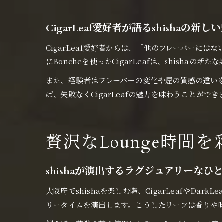
CigarLeaf愛好者が語るshishaの新し
CigarLeaf愛好者からは、「他のフレーバー
にBoncheを使ったCigarLeafは、shisha
また、経験者はフレーバーの変化や煙の質感の違いを
ば、失敗なくCigarLeafの魅力を味わうことがで
贅沢なLounge時間を彩
shishaが演出するラグジュアリーなひ
大阪府でshishaを楽しむ際、CigarLeafやD
リータイムを演出します。こうしたリーフは香りや