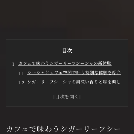
目次
カフェで味わうシガーリーフシーシャの新体験
シーシャとカフェ空間で叶う特別な体験を紹介
シガーリーフシーシャの奥深い香りと味を楽し
むコツ
大阪府のカフェで味わえる新感覚シーシャの魅
力
くつろぎの時間をシーシャと共に過ごす方法
カフェでシーシャの個性を引き出す楽しみ方
カフェで味わうシガーリーフシー