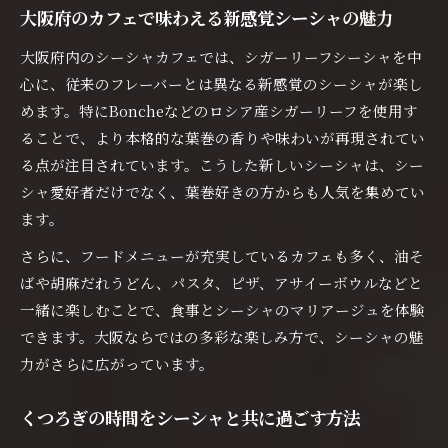
シガーリーフシーシャの贅沢な味わい方を伝授
大阪府のカフェで味わえる新感覚シーシャの魅力
カフェで体験するシーシャの上質な時間を満喫
大阪府内のシーシャカフェでは、シガーリーフシーシャを中
シガーリーフの選び方とシーシャの楽しみ方
心に、従来のフレーバーとは異なる新感覚のシーシャが楽し
大阪府のカフェで味わう贅沢なシーシャ空間
めます。特にBoncheなどのロシア産シガーリーフを使用す
ることで、より本格的な葉巻の香りや味わいが再現されてい
本格派も満足できるシーシャの楽しみ方を紹介
る点が注目されています。こうした新しいシーシャは、シー
シャ愛好者だけでなく、葉巻好きの方からも人気を集めてい
ます。
さらに、フードメニューが充実しているカフェも多く、油そ
ばや胡麻だれうどん、パスタ、ピザ、アサイーボウルなどと
一緒に楽しむことで、食事とシーシャのマリアージュを体験
できます。大阪ならではの多彩な楽しみ方で、シーシャの魅
力がさらに広がっています。
くつろぎの時間をシーシャと共に過ごす方法