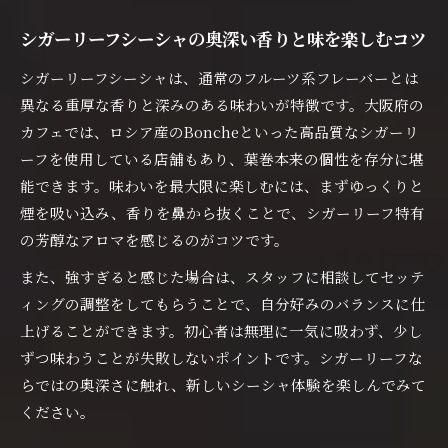
シーシャ初心者にも優しい大阪のカフェ事情
初心者でも安心してシーシャを楽しめるカフェ
シガーリーフシーシャの奥深い香りと味を楽しむコツ
紹介
シガーリーフシーシャは、通常のフルーツ系フレーバーとは
シーシャデビューにおすすめなカフェの特徴
異なる重厚な香りと深みのある味わいが特徴です。大阪府の
カフェで体験するシーシャの魅力とサポート体
カフェでは、ロシア産のBoncheといった高品質なシガーリ
制
ーフを使用している店舗もあり、葉巻本来の個性を存分に堪
能できます。味わいを最大限に楽しむには、まずゆっくりと
大阪府のシーシャカフェが選ばれる理由とは
煙を吸い込み、香りを鼻から抜くことで、シガーリーフ特有
シーシャ初心者向けの丁寧なサービスを解説
の芳醇なアロマを感じるのがコツです。
リラックスした夜におすすめのシーシャ体験
また、強すぎると感じた場合は、スタッフに相談してセッテ
夜のカフェで過ごすシーシャとくつろぎの時間
ィングの調整をしてもらうことで、自分好みのバランスに仕
シーシャが夜のリラックスを深める理由を紹介
上げることができます。初心者は無理に一気に吸わず、少し
カフェで楽しむ夜のシガーリーフ体験の魅力
ずつ味わうことが失敗しないポイントです。シガーリーフな
シーシャと静かな夜のカフェ空間で癒やされる
らではの奥深さに触れ、新しいシーシャ体験を楽しんでみて
大阪府で叶う夜のシーシャ時間の過ごし方
ください。
シガーリーフを使った贅沢なシーシャの楽しみ方