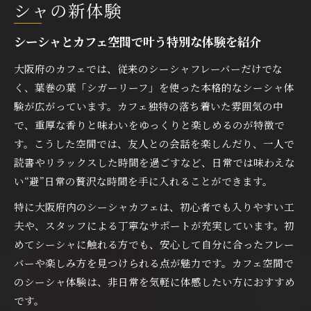
奥深いシーシャの魅力を大阪府で楽しむコツ
シャの新体験
大阪府で味わうシーシャの深い世界を探る
シーシャとカフェ空間で叶う特別な体験を紹介
カフェで体験するシガーリーフの醍醐味とは
シーシャの香りを引き立てるカフェの選び方
大阪府のカフェでは、従来のシーシャフレーバーだけでな
く、葉巻の葉「シガーリーフ」を使った本格的なシーシャ体
リラックスできる空間でシーシャを堪能する秘
験が広がっています。カフェ独特の落ち着いた雰囲気の中
訣
で、重厚な香りと味わいをゆっくりと楽しめるのが特徴で
シーシャ愛好家が大阪で注目する楽しみ方
す。こうした空間では、友人との会話を楽しんだり、一人で
くつろぎ空間で本格シガーリーフを堪能する方法
読書やリラックスした時間を過ごすなど、日常では味わえな
本格的なシーシャをカフェでゆったり味わう
い“避”日常の贅沢な時間を手に入れることができます。
シガーリーフの深い味わいを最大限に楽しむ工
特に大阪府内のシーシャカフェは、初心者でも入りやすい工
夫
夫や、スタッフによる丁寧なサポートが充実しています。初
シーシャとカフェが生み出す非日常のリラック
めてシーシャに触れる方でも、安心して自分に合ったフレー
ス体験
バーや楽しみ方を見つけられる点が魅力です。カフェ空間で
シーシャ初心者も安心できる店内サービスとは
のシーシャ体験は、非日常を気軽に体感したい方におすすめ
大阪府のカフェで味わう上質なシーシャ時間
です。