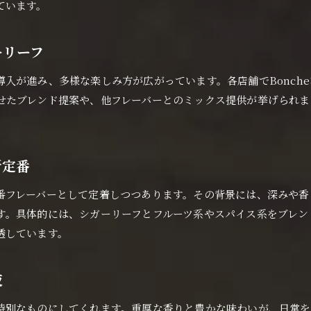
シーシャ初心者にもおすすめのシガーリーフ
ています。
大阪府でシガーリーフを選ぶべき理由とは
シーシャ好きが集う大阪府のシガーリーフ体験
ーリーフ
豊富なシガーリーフが楽しめる大阪府の魅力
入が進み、多様な楽しみ方が広がっています。各店舗でBonch
シガーリーフ選びで失敗しないポイント
せたブレンド提案や、他フレーバーとのミックス提供が挙げられま
大阪府のシーシャバーで広がる選択肢
豊かな香り漂うシーシャの奥深さを知る
シガーリーフで広がるシーシャの香り世界
新定番
香り重視のシーシャならシガーリーフがおすすめ
番フレーバーとして定着しつつあります。その背景には、深みや香
大阪府で体験できる香り豊かなシーシャ
す。具体的には、シガーリーフとフルーツ系やスパイス系をブレン
奥深い香りで癒やされるシガーリーフ体験
透しています。
シーシャの香りの違いを知る楽しみ方
シガーリーフで感じるシーシャの深み
夜
濃厚なシガーリーフの魅力を徹底解説
特別なものにしてくれます。重厚な香りと豊かな味わいが、日常を