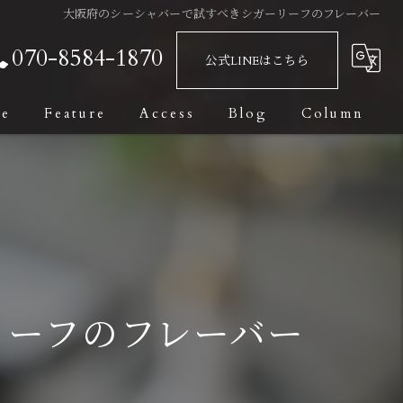
大阪府のシーシャバーで試すべきシガーリーフのフレーバー
070-8584-1870
公式LINEはこちら
ge
Feature
Access
Blog
Column
Bar
Fashionable
Date
Private Room
リーフのフレーバー
Dark Leaf