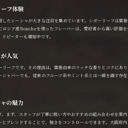
シーシャ愛好者が選ぶシガーリーフの奥深さ
リーフ体験
大阪府でしか味わえないシガーリーフ体験
濃厚な味わいが魅力のシガーリーフシーシャ
用したシーシャが大きな注目を集めています。シガーリーフは葉巻
シガーリーフで広がるシーシャの新たな世界
ロシア産Boncheを使ったフレーバーは、愛好者から高い評価
、リピーターも増加中です。
深い香りを堪能できるシーシャ体験とは
シガーリーフ好きが満足する大阪府の秘密
フが人気
リラックス空間で楽しむ大阪府のシーシャ
落ち着いた空間で味わうシーシャの魅力
ーリーフです。その理由は、葉巻由来のリッチな香りとコクにあり
大阪府の癒し空間で堪能するシーシャ体験
ーシャバーでも、従来のフルーツ系やミント系とは一線を画す存在
シガーリーフでリラックスできる時間を満喫
シーシャバー選びで重視したい雰囲気と香り
心地よい空間で広がるシガーリーフの香り
シャの魅力
リラックス目的で選ばれる大阪府のシーシャ
す。まず、スタッフが丁寧に吸い方やおすすめの組み合わせを案内
シガーリーフを選ぶなら大阪府で決まり
ーとブレンドすることで、強さをコントロールできます。大阪府内