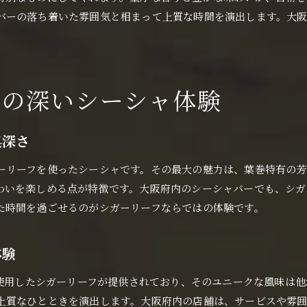
シガーリーフが生み出す濃厚なシーシャ体験
バーの落ち着いた雰囲気と相まって上質な時間を演出します。大
濃厚さ際立つシーシャの秘密を解明
大阪府で味わうシガーリーフの真髄とは
シーシャ選びで外せないシガーリーフの魅力
しっかりとした味わいを求める方に最適
見の深いシーシャ体験
濃厚フレーバー好きが注目する大阪府のシーシャ
大阪府でシーシャを満喫する極上の時間
奥深さ
極上のシーシャ体験は大阪府で叶う理由
ーリーフを使ったシーシャです。その最大の魅力は、葉巻特有の芳
シガーリーフで味わう贅沢なひととき
わいを楽しめる点が特徴です。大阪府内のシーシャバーでも、シガ
シーシャバーで特別な時間を過ごすコツ
た時間を過ごせるのがシガーリーフならではの体験です。
大阪府の夜を彩るシーシャの楽しみ方
シガーリーフで感じる大人のリラックスタイム
体験
シーシャ愛好者必見の極上空間とは
を使用したシガーリーフが提供されており、そのユニークな風味は他
自分好みのシーシャを見つける大阪府巡り
上質なひとときを演出します。大阪府内の店舗は、サービスや雰