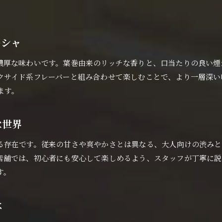
シーシャ巡りで見つけるお気に入りのフレーバー
大阪府で試せる豊富なシガーリーフの魅力
自分に合ったシーシャを選ぶポイントとは
ーシャ
シーシャバー巡りで広がる新たな発見
濃厚な味わいです。葉巻由来のリッチな香りと、口当たりの良い煙
シガーリーフで楽しむ自分だけの時間
クサイド系フレーバーと組み合わせて楽しむことで、より一層深い
大阪府でシーシャの楽しみ方を深めよう
ます。
な世界
る存在です。従来の甘さや爽やかさとは異なる、大人向けの渋みと
店舗では、初心者にも安心して楽しめるよう、スタッフが丁寧に説
す。
は