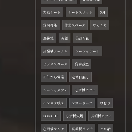
大阪デート
デートスポット
5月
貸切可能
作業スペース
ゆっくり
避暑地
英語
英語可能
長堀橋シーシャ
シーシャデート
ビジネスユース
貸会議室
正午から営業
定休日無し
シーシャカフェ
心斎橋カフェ
インスタ映え
シガーリーフ
けむり
BONCHE
心斎橋穴場
長堀橋カフェ
心斎橋ランチ
長堀橋ランチ
ソロ活