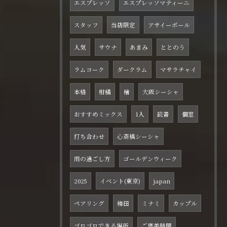
エスプレッソ
エスプレッソマティーニ
スタッフ
当店限定
アサイーボール
人気
サウナ
あまみ
ととのう
ラムコーク
ダークラム
マサラチャイ
本格
柑橘
檜
大阪シーシャ
おすすめミックス
1人
読書
個室
打ち合わせ
心斎橋シーシャ
雨の過ごし方
ゴールデンウィーク
2025
イベント(東京)
japan
ペアリング
梅田
ミナミ
カップル
ゴロゴロできる場所
ご褒美時間