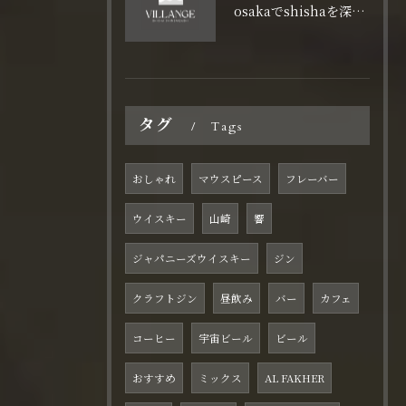
osakaでshishaを深く味わうdarkleafとcigarleafの特徴比較ガイド
タグ
Tags
おしゃれ
マウスピース
フレーバー
ウイスキー
山崎
響
ジャパニーズウイスキー
ジン
クラフトジン
昼飲み
バー
カフェ
コーヒー
宇宙ビール
ビール
おすすめ
ミックス
AL FAKHER