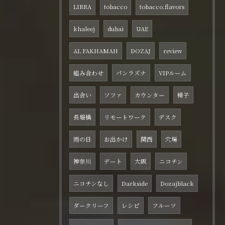
LIRRA
tobacco
tobacco.flavors
khaleej
dubai
UAE
AL FAKHAMAH
DOZAJ
review
組み合わせ
パンラズナ
VIPルーム
出会い
ソファ
カウンター
椅子
長堀橋
リモートワーク
デスク
雨の日
お出かけ
関西
穴場
神奈川
デート
大阪
ニコチン
ニコチンなし
Darkside
Dozajblack
ダークリーフ
レシピ
フルーツ