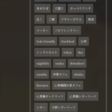
まぜそば
大盛り
がっつりランチ
近く
ご飯
アサイーボウル
美容
メーカー
ソロフレンドリー
Solo friendly
Darkleaf
12年
シングルモルト
tokyo
Bar
nightlife
osaka
dotonbori
namba
作業カフェ
shisha
flavours
心斎橋隠れ家カフェ
心斎橋ダークリーフ
心斎橋シガーリーフ
シガー
大阪シガーリーフ