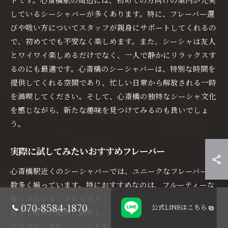
しているシーシャバーが多くあります。特に、フレーバー選
びや吸い方についてスタッフが親身にサポートしてくれるの
で、初めてでも不安なく楽しめます。また、シーシャは友人
とワイワイ楽しめるだけでなく、一人で静かにリラックスす
るのにも最適です。心斎橋のシーシャバーは、特別な時間を
提供してくれる空間であり、忙しい日常から解放される一時
を満喫してください。そして、心斎橋の独特なシーシャ文化
を感じながら、新たな趣味を見つけてみるのも良いでしょ
う。
実際に試してみたいおすすめフレーバー
心斎橋駅近くのシーシャバーでは、ユニークなフレーバーが
数多く揃っています。特におすすめなのは、フルーティーな
香りが広がる「トロピカルミックス」。このフレーバーは、
070-8584-1870
公式LINE
はこちら
甘さと酸味が絶妙に調和し、リフレッシュしたいときにぴっ
たりです。また、「ミントチョコレート」も人気が高く、チ