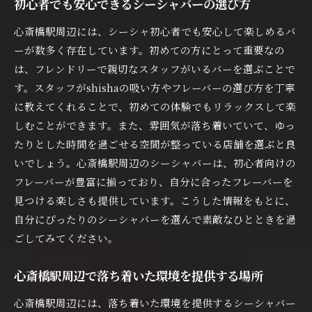
初心者でも安心できるシーシャバーの選び方
地元で評判のシーシャバー紹介
ユニークなフレーバーが楽しめるバースポット
心斎橋駅周辺には、シーシャ初心者でも安心して楽しめるバ
ーが数多く存在しています。初めての方にとって重要なの
心斎橋の夜を彩るシーシャバーの魅力
は、フレンドリーで親切なスタッフがいるバーを選ぶことで
友達と訪れるのに最適な場所
す。スタッフがshishaの吸い方やフレーバーの選び方を丁寧
シーシャバーでの過ごし方ガイド
に教えてくれることで、初めての体験でもリラックスして楽
心斎橋駅周辺で外せないシーシャスポット
しむことができます。また、雰囲気が落ち着いていて、ゆっ
シーシャ愛好者が集う心斎橋の隠れた名店特集
たりとした時間を過ごせる空間が整っている店舗を選ぶと良
常連が通う隠れ家的なシーシャバー
いでしょう。心斎橋駅周辺のシーシャバーは、初心者向けの
心斎橋の夜を楽しむためのおすすめスポット
フレーバーが豊富に揃っており、自分に合ったフレーバーを
見つける楽しさも提供しています。こうした情報をもとに、
隠れた名店のフレーバー特集
自分にぴったりのシーシャバーを選んで素敵なひとときを過
心斎橋のシーシャシーンを探索
ごしてみてください。
愛好者に人気のシーシャバー紹介
心斎橋で特別な時間を過ごすための提案
心斎橋駅周辺で落ち着いた環境を提供する場所
心斎橋駅近辺の個性豊かなシーシャバーを体験しよ
心斎橋駅周辺には、落ち着いた環境を提供するシーシャバー
う