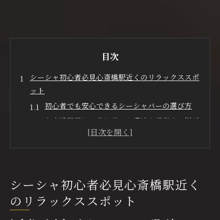
目次
シーシャ初心者必見心斎橋駅近くのリラックススポ
ット
初心者でも安心できるシーシャバーの選び方
心斎橋駅周辺で落ち着いた環境を提供する場所
フレーバー選びに迷ったらスタッフに相談
リラックスできる雰囲気作りのコツ
シーシャの楽しみ方を徹底解説
心斎橋駅近くで初心者向けのシーシャ体験
シーシャ初心者必見心斎橋駅近く
心斎橋駅周辺でシーシャを楽しむならここがおすす
のリラックススポット
め