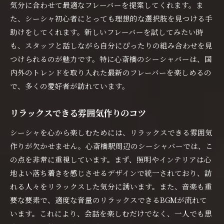
気分に合わせて最適なフレーバーを提案してくれます。ま
シーシャ初心者のための基本知識
た、シーシャ初心者にとっても理想的な選択肢を見つける手
心斎橋駅近くで初めてのシーシャ体験
助けをしてくれます。新しいフレーバーを試してみたい時
実際に試してみたいおすすめフレーバー
も、スタッフと話しながら自分にぴったりの組み合わせを見
初心者向けシーシャバーの選び方
つけられるのが魅力です。特に心斎橋のシーシャバーは、国
心斎橋のシーシャ文化を理解する
内外のトレンドを取り入れた最新のフレーバーを楽しめるの
初めてでも安心して通えるシーシャバー紹介
で、多くの愛好者が訪れています。
心斎橋駅周辺で非日常を味わえるシーシャバー
リラックスできる雰囲気作りのコツ
特別な雰囲気が漂うシーシャスポット
日常を忘れるためのシーシャバー
シーシャを心から楽しむためには、リラックスできる雰囲気
心斎橋の雰囲気に浸るシーシャ体験
作りが欠かせません。心斎橋駅周辺のシーシャバーでは、こ
の点を非常に重視しています。まず、照明やインテリアは心
心斎橋で特別な空間を提供する場所
地よい落ち着きを感じさせるデザインで統一されており、訪
非日常を求める人におすすめのシーシャバー
れる人々をリラックスした気分に誘います。また、音楽も重
心斎橋の夜を楽しむためのスポット紹介
要な要素で、適度な音量のリラックスできるBGMが流れて
シーシャを楽しむなら心斎橋駅近くのここが狙い目
います。これにより、会話を楽しむだけでなく、一人でも思
地元で人気のベストシーシャバー