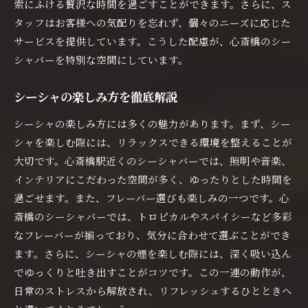
索にふける贅沢な時間を過ごすことができます。さらに、ス
心斎橋で訪れる価値のあるスポット
タッフはお客様への気配りを忘れず、個々のニーズに応じた
シーシャを楽しむための隠れた名所
サービスを提供しています。こうした配慮が、心斎橋のシー
シャバーを特別な空間にしています。
おすすめのフレーバー体験
心斎橋のシーシャシーンの中心地
シーシャの楽しみ方を徹底解説
リピーター続出の理由とは？
シーシャの楽しみ方には多くの魅力があります。まず、シー
シャを楽しむ際には、リラックスできる環境を整えることが
大切です。心斎橋駅近くのシーシャバーでは、照明や音楽、
インテリアにこだわった空間が多く、ゆったりとした時間を
過ごせます。また、フレーバー選びも楽しみの一つです。心
斎橋のシーシャバーでは、トロピカルやスパイシーなど多彩
なフレーバーが揃っており、気分に合わせて選ぶことができ
ます。さらに、シーシャの煙を楽しむ際には、深く吸い込ん
でゆっくりと吐き出すことがコツです。この一連の動作が、
日常のストレスから解放され、リフレッシュするひとときへ