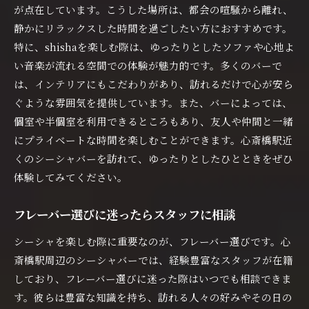
が点在しています。こうした場所は、都会の喧騒から離れ、
多彩なフレーバーを楽しめるバー
静かにリラックスした時間を過ごしたい方におすすめです。
シーシャバーの雰囲気の違いを比較
特に、shishaを楽しむ際は、ゆったりとしたソファや心地よ
個性を感じるシーシャの楽しみ方
い音楽が流れる空間での体験が魅力的です。多くのバーで
心斎橋のシーシャバーで特別な体験を
は、インテリアにもこだわりがあり、訪れるだけで心が安ら
初めてのシーシャバー選びのポイント
ぐような雰囲気を提供しています。また、バーによっては、
個室や半個室を利用できるところもあり、友人や仲間と一緒
心斎橋で忘れられない夜を過ごそう
にプライベートな時間を楽しむことができます。心斎橋駅近
新しいフレーバーが楽しめる心斎橋のシーシャ名店
くのシーシャバーを訪れて、ゆったりとしたひとときをぜひ
最新のフレーバートレンドを紹介
体験してみてください。
心斎橋でしか味わえない特別なフレーバー
新しい味を発見できるシーシャバー
フレーバー選びに迷ったらスタッフに相談
特別なフレーバーの楽しみ方
シーシャを楽しむ際に重要なのが、フレーバー選びです。心
常時新しいフレーバーを提供する名店
斎橋駅周辺のシーシャバーでは、経験豊富なスタッフが在籍
心斎橋のシーシャバーで味覚の冒険
しており、フレーバー選びに迷った際はいつでも相談できま
心斎橋でシーシャを楽しむための初心者ガイド
す。彼らは豊富な知識を持ち、訪れる人々の好みやその日の