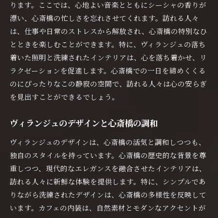
ります。ここでは、心地よい音楽とともにシーシャの香りが
心斎橋ヴィランジュのシーシャとリラクゼーシ
漂い、心斎橋の忙しさを忘れさせてくれます。訪れる人々
ョン
は、仕事や日常のストレスから解放され、心斎橋の特別なひ
ヴィランジュで心斎橋シーシャを楽しむ際のポ
とときを楽しむことができます。特に、ヴィランジュの落ち
イント
着いた照明と洗練されたインテリアは、心を落ち着かせ、リ
心斎橋ヴィランジュでのシーシャと心の安らぎ
ラクゼーションを促進します。心斎橋での一日を締めくくる
心斎橋ヴィランジュで癒しのシーシャ体験
のにぴったりなこの静寂の空間で、訪れる人々は心の安らぎ
ヴィランジュが心斎橋で提供するシーシャの新しい
を見出すことができるでしょう。
楽しみ方
心斎橋ヴィランジュのシーシャの楽しみ方
ヴィランジュのデザインと心斎橋の調和
ヴィランジュで心斎橋シーシャを楽しむヒント
ヴィランジュのデザインは、心斎橋の活気と調和しつつも、
心斎橋ヴィランジュでのシーシャ体験の工夫
独自のスタイルを持っています。心斎橋の歴史的な背景を尊
重しつつ、現代的なエレガンスを融合させたインテリアは、
独自の視点で楽しむ心斎橋ヴィランジュのシー
訪れる人々に新鮮な体験を提供します。特に、シンプルであ
シャ
りながら洗練されたデザインは、心斎橋の多様性を反映して
心斎橋でヴィランジュのシーシャを味わう理由
います。カフェの内装は、自然素材とモダンなアクセントが
心斎橋ヴィランジュのシーシャで新たな発見