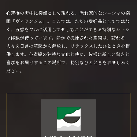
心斎橋の街中に突如として現れる、隠れ家的なシーシャの楽
園「ヴィランジュ」。ここでは、ただの嗜好品としてではな
く、五感をフルに活用して楽しむことができる特別なシーシ
ャ体験が待っています。静かで洗練された空間は、訪れる
人々を日常の喧騒から解放し、リラックスしたひとときを提
供します。心斎橋の独特な文化と共に、皆様に新しい驚きと
喜びをお届けするこの場所で、特別なひとときをお楽しみく
ださい。