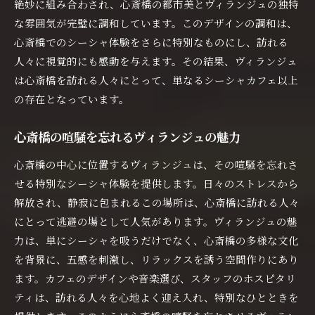
絶妙に組み合わされ、心斎橋の都市美とヴィランジュの独特
心斎橋のヴィランジュで特別なシーシャ体験を求め
な雰囲気が完璧に調和しています。このデザインの調和は、
る理由
心斎橋でのシーシャ体験をさらに特別なものにし、訪れる
心斎橋ヴィランジュの特別感を求めて
人々に視覚的にも感動を与えます。その結果、ヴィランジュ
ヴィランジュでのシーシャ体験が心斎橋で選ば
は心斎橋を訪れる人々にとって、単なるシーシャカフェ以上
れる理由
の存在となっています。
心斎橋でヴィランジュを訪れる魅力
心斎橋の喧騒を忘れるヴィランジュの魅力
ヴィランジュの特別なシーシャ体験を心斎橋で
心斎橋ヴィランジュでの特別な体験に迫る
心斎橋の中心に位置するヴィランジュは、その喧騒を忘れさ
ヴィランジュの心斎橋シーシャが持つ魅力
せる特別なシーシャ体験を提供します。日々のストレスから
解放され、静寂に包まれるこの場所は、心斎橋に訪れる人々
ヴィランジュで心斎橋の喧騒を忘れるシーシャの時
にとって逃避の場として人気があります。ヴィランジュの魅
間
力は、単にシーシャを吸うだけでなく、心斎橋の多様な文化
心斎橋ヴィランジュのシーシャで心を整える
を背景に、五感を刺激し、リラックスを誘う空間作りにあり
ヴィランジュでの心斎橋シーシャタイムの魅力
ます。カフェのデザインや音楽選び、スタッフのホスピタリ
心斎橋ヴィランジュでの静かなシーシャ体験
ティは、訪れる人々を心地よく迎え入れ、特別なひとときを
ヴィランジュのシーシャで心斎橋の喧騒を忘れ