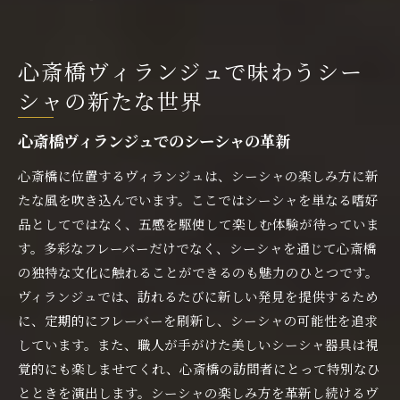
心斎橋ヴィランジュで味わうシー
シャの新たな世界
心斎橋ヴィランジュでのシーシャの革新
心斎橋に位置するヴィランジュは、シーシャの楽しみ方に新
たな風を吹き込んでいます。ここではシーシャを単なる嗜好
品としてではなく、五感を駆使して楽しむ体験が待っていま
す。多彩なフレーバーだけでなく、シーシャを通じて心斎橋
の独特な文化に触れることができるのも魅力のひとつです。
ヴィランジュでは、訪れるたびに新しい発見を提供するため
に、定期的にフレーバーを刷新し、シーシャの可能性を追求
しています。また、職人が手がけた美しいシーシャ器具は視
覚的にも楽しませてくれ、心斎橋の訪問者にとって特別なひ
とときを演出します。シーシャの楽しみ方を革新し続けるヴ