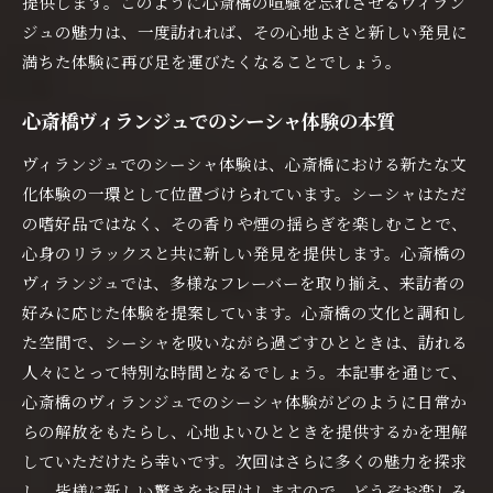
提供します。このように心斎橋の喧騒を忘れさせるヴィラン
る
ジュの魅力は、一度訪れれば、その心地よさと新しい発見に
心斎橋ヴィランジュでのシーシャが与える安ら
満ちた体験に再び足を運びたくなることでしょう。
ぎ
心斎橋ヴィランジュで心地よいシーシャの時間
心斎橋ヴィランジュでのシーシャ体験の本質
ヴィランジュでのシーシャ体験は、心斎橋における新たな文
化体験の一環として位置づけられています。シーシャはただ
の嗜好品ではなく、その香りや煙の揺らぎを楽しむことで、
心身のリラックスと共に新しい発見を提供します。心斎橋の
ヴィランジュでは、多様なフレーバーを取り揃え、来訪者の
好みに応じた体験を提案しています。心斎橋の文化と調和し
た空間で、シーシャを吸いながら過ごすひとときは、訪れる
人々にとって特別な時間となるでしょう。本記事を通じて、
心斎橋のヴィランジュでのシーシャ体験がどのように日常か
らの解放をもたらし、心地よいひとときを提供するかを理解
していただけたら幸いです。次回はさらに多くの魅力を探求
し、皆様に新しい驚きをお届けしますので、どうぞお楽しみ