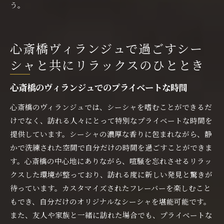
う。
心斎橋ヴィランジュで過ごすシー
シャと共にリラックスのひととき
心斎橋のヴィランジュでのプライベートな時間
心斎橋のヴィランジュでは、シーシャを嗜むことができるだ
けでなく、訪れる人々にとって特別なプライベートな時間を
提供しています。シーシャの濃厚な香りに包まれながら、静
かで洗練された空間で自分だけの時間を過ごすことができま
す。心斎橋の中心地にありながら、喧騒を忘れさせるリラッ
クスした環境が整っており、訪れる度に新しい発見と驚きが
待っています。カスタマイズされたフレーバーを楽しむこと
もでき、自分だけのオリジナルなシーシャを堪能可能です。
また、友人や家族と一緒に訪れた場合でも、プライベートな