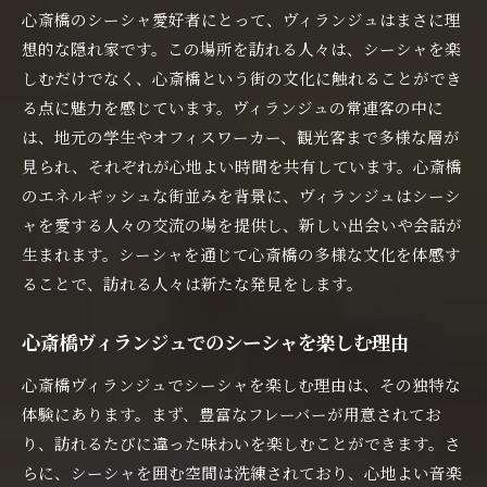
心斎橋のシーシャ愛好者にとって、ヴィランジュはまさに理
想的な隠れ家です。この場所を訪れる人々は、シーシャを楽
しむだけでなく、心斎橋という街の文化に触れることができ
る点に魅力を感じています。ヴィランジュの常連客の中に
は、地元の学生やオフィスワーカー、観光客まで多様な層が
見られ、それぞれが心地よい時間を共有しています。心斎橋
のエネルギッシュな街並みを背景に、ヴィランジュはシーシ
ャを愛する人々の交流の場を提供し、新しい出会いや会話が
生まれます。シーシャを通じて心斎橋の多様な文化を体感す
ることで、訪れる人々は新たな発見をします。
心斎橋ヴィランジュでのシーシャを楽しむ理由
心斎橋ヴィランジュでシーシャを楽しむ理由は、その独特な
体験にあります。まず、豊富なフレーバーが用意されてお
り、訪れるたびに違った味わいを楽しむことができます。さ
らに、シーシャを囲む空間は洗練されており、心地よい音楽