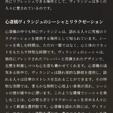
共にリフレッシュできる場所として、ヴィランジュは多くの
人々に愛されているのです。
心斎橋ヴィランジュのシーシャとリラクゼーション
心斎橋の中でも特にヴィランジュは、訪れる人々に究極のリ
ラクゼーションを提供する場所として知られています。シー
シャを楽しむ時間は、ただの一服ではなく、心と体のリセッ
トをもたらす特別な時間です。ヴィランジュのシーシャは、
独自にブレンドされたフレーバーと洗練されたデザインで、
五感を刺激しつつも心を落ち着かせてくれます。心斎橋の活
気ある街中で、ヴィランジュは隠れ家的な静寂を提供し、訪
れる人々は日常のストレスを忘れることができます。その特
別な空間では、柔らかな照明と心地よい音楽が流れ、シーシ
ャの煙が緩やかに漂います。このような環境でシーシャを楽
しむことは、心の安らぎとリラクゼーションを求める人々に
とって最適な選択肢です。心斎橋を訪れた際には、ヴィラン