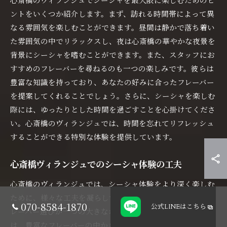
ントをいくつか紹介します。まず、訪れる時間帯によって異
なる雰囲気を楽しむことができます。昼間は静かで落ち着い
た雰囲気の中でリラックスし、夜は心斎橋の華やかな夜景を
背景にシーシャを嗜むことができます。また、スタッフにお
すすめのフレーバーを尋ねるのも一つの楽しみです。彼らは
豊富な知識を持っており、あなたの好みに合ったフレーバー
を提案してくれることでしょう。さらに、シーシャを楽しむ
際には、ゆったりとした時間を過ごすことを心掛けてくださ
い。心斎橋のヴィランジュでは、時間を忘れてリフレッシュ
することができる特別な体験を提供しています。
心斎橋ヴィランジュでのシーシャ体験の工夫
心斎橋のヴィランジュでは、シーシャ体験をより深く楽しむ
ために、様々な工夫を凝らしています。まず、シーシャのフ
070-8584-1870
公式LINE
はこちら
レーバー選びが一つの大きなポイントです。ヴィランジュで
は、豊富なフレーバーの中から、自分の好みに合った組み合