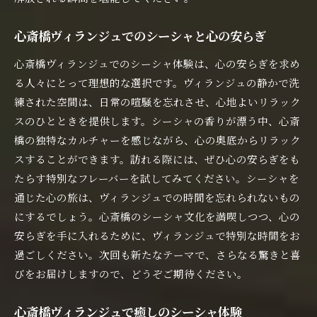
心斎橋ヴィランジュでのシーシャと心の安らぎ
心斎橋ヴィランジュでのシーシャ体験は、心の安らぎを求め
る人々にとって理想的な選択です。ヴィランジュの静かで洗
練された空間は、日常の喧騒を忘れさせ、心地よいリラック
スのひとときを提供します。シーシャの香りが漂う中、心斎
橋の独特なカルチャーを感じながら、心の奥底からリラック
スすることができます。訪れる際には、ぜひ心の安らぎをも
たらす特別なフレーバーを試してみてください。シーシャを
通じた心の旅は、ヴィランジュでの時間を忘れられないもの
にするでしょう。心斎橋のシーシャ文化を満喫しつつ、心の
安らぎを手に入れるために、ヴィランジュで特別な時間をお
過ごしください。次回も新たなテーマで、さらなる驚きと喜
びをお届けしますので、どうぞご期待ください。
心斎橋ヴィランジュで癒しのシーシャ体験