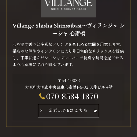
Villange Shisha Shinsaibasi〜ヴィランジュ シ
ーシャ 心斎橋
心を癒す香りと多彩なドリンクを楽しめる空間を用意します。
柔らかな照明やインテリアにより非日常的なリラックスを提供
し、丁寧に選んだシーシャフレーバーで特別な時間を過ごせる
よう心斎橋にて取り組んでいます。
〒542-0083
大阪府大阪市中央区東心斎橋1-6-32 天龍ビル 4階
070-8584-1870
公式LINEはこちら