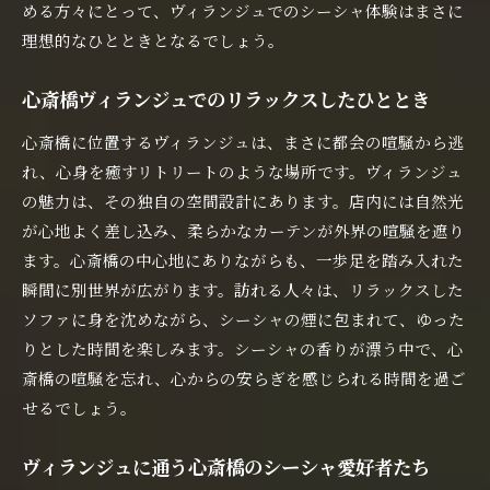
める方々にとって、ヴィランジュでのシーシャ体験はまさに
理想的なひとときとなるでしょう。
心斎橋ヴィランジュでのリラックスしたひととき
心斎橋に位置するヴィランジュは、まさに都会の喧騒から逃
れ、心身を癒すリトリートのような場所です。ヴィランジュ
の魅力は、その独自の空間設計にあります。店内には自然光
が心地よく差し込み、柔らかなカーテンが外界の喧騒を遮り
ます。心斎橋の中心地にありながらも、一歩足を踏み入れた
瞬間に別世界が広がります。訪れる人々は、リラックスした
ソファに身を沈めながら、シーシャの煙に包まれて、ゆった
りとした時間を楽しみます。シーシャの香りが漂う中で、心
斎橋の喧騒を忘れ、心からの安らぎを感じられる時間を過ご
せるでしょう。
ヴィランジュに通う心斎橋のシーシャ愛好者たち