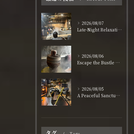
2026/08/07
Late-Night Relaxation in Shinsaibashi: Open Daily Until 3:00 AM
2026/08/06
Escape the Bustle of Dotonbori: Nagahoribashi’s Best Kept Secret
2026/08/05
A Peaceful Sanctuary for Solo Travelers in Shinsaibashi
タグ
Tags