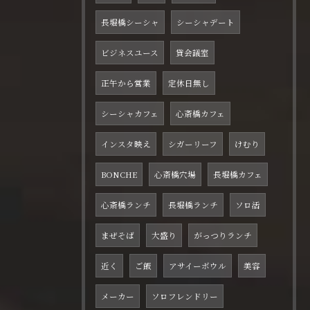
長堀橋シーシャ
シーシャデート
ビジネスユース
貸会議室
正午から営業
定休日無し
シーシャカフェ
心斎橋カフェ
インスタ映え
シガーリーフ
けむり
BONCHE
心斎橋穴場
長堀橋カフェ
心斎橋ランチ
長堀橋ランチ
ソロ活
まぜそば
大盛り
がっつりランチ
近く
ご飯
アサイーボウル
美容
メーカー
ソロフレンドリー