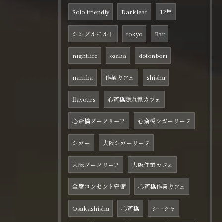
Solo friendly
Darkleaf
12年
シングルモルト
tokyo
Bar
nightlife
osaka
dotonbori
namba
作業カフェ
shisha
flavours
心斎橋隠れ家カフェ
心斎橋ダークリーフ
心斎橋シガーリーフ
シガー
大阪シガーリーフ
大阪ダークリーフ
大阪作業カフェ
全席コンセント完備
心斎橋作業カフェ
Osakashisha
心斎橋
シーシャ