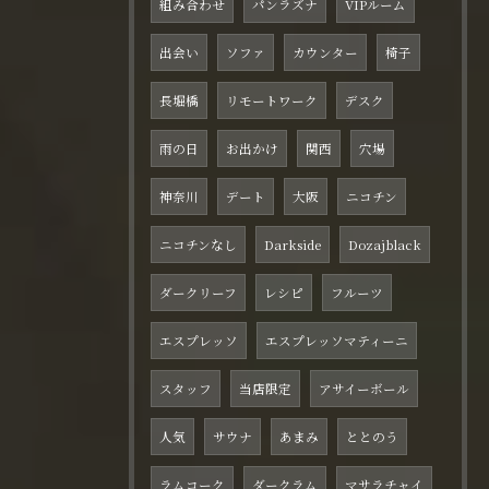
組み合わせ
パンラズナ
VIPルーム
出会い
ソファ
カウンター
椅子
長堀橋
リモートワーク
デスク
雨の日
お出かけ
関西
穴場
神奈川
デート
大阪
ニコチン
ニコチンなし
Darkside
Dozajblack
ダークリーフ
レシピ
フルーツ
エスプレッソ
エスプレッソマティーニ
スタッフ
当店限定
アサイーボール
人気
サウナ
あまみ
ととのう
ラムコーク
ダークラム
マサラチャイ