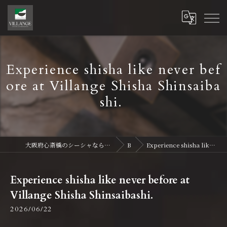
Experience shisha like never bef
ore at Villange Shisha Shinsaiba
shi.
大阪府心斎橋のシーシャならVillange Shisha Shinsaibasi〜ヴィランジュ シーシャ 心斎橋
Blog
Experience shisha like never before at Villange Shisha Shinsaibashi.
Experience shisha like never before at
Villange Shisha Shinsaibashi.
2026/06/22