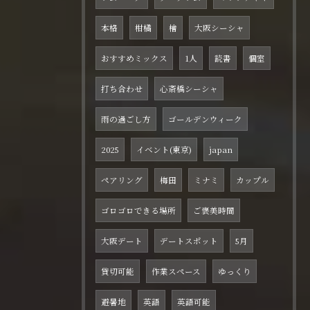
本格
柑橘
檜
大阪シーシャ
おすすめミックス
1人
読書
個室
打ち合わせ
心斎橋シーシャ
雨の過ごし方
ゴールデンウィーク
2025
イベント(東京)
japan
ペアリング
梅田
ミナミ
カップル
ゴロゴロできる場所
ご褒美時間
大阪デート
デートスポット
5月
貸切可能
作業スペース
ゆっくり
避暑地
英語
英語可能