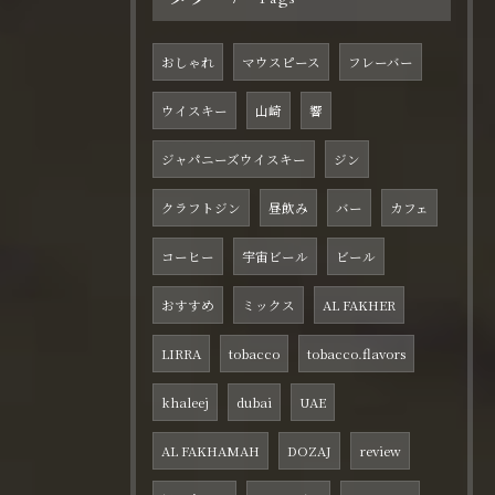
おしゃれ
マウスピース
フレーバー
ウイスキー
山崎
響
ジャパニーズウイスキー
ジン
クラフトジン
昼飲み
バー
カフェ
コーヒー
宇宙ビール
ビール
おすすめ
ミックス
AL FAKHER
LIRRA
tobacco
tobacco.flavors
khaleej
dubai
UAE
AL FAKHAMAH
DOZAJ
review