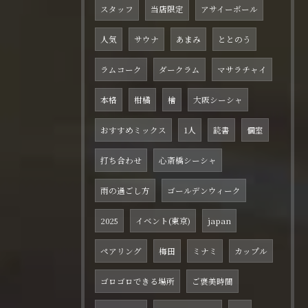
スタッフ
当店限定
アサイーボール
人気
サウナ
あまみ
ととのう
ラムコーク
ダークラム
マサラチャイ
本格
柑橘
檜
大阪シーシャ
おすすめミックス
1人
読書
個室
打ち合わせ
心斎橋シーシャ
雨の過ごし方
ゴールデンウィーク
2025
イベント(東京)
japan
ペアリング
梅田
ミナミ
カップル
ゴロゴロできる場所
ご褒美時間