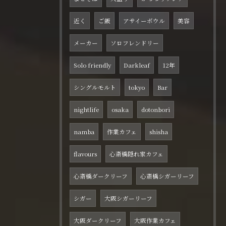
近く
ご飯
アサイーボウル
美容
メーカー
ソロフレンドリー
Solo friendly
Darkleaf
12年
シングルモルト
tokyo
Bar
nightlife
osaka
dotonbori
namba
作業カフェ
shisha
flavours
心斎橋隠れ家カフェ
心斎橋ダークリーフ
心斎橋シガーリーフ
シガー
大阪シガーリーフ
大阪ダークリーフ
大阪作業カフェ