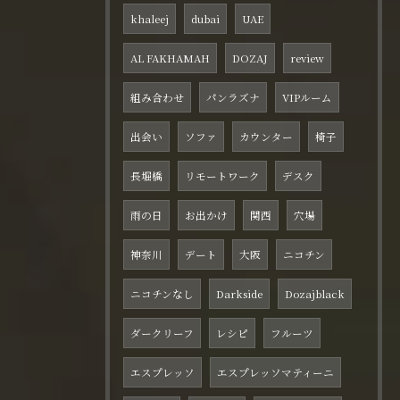
khaleej
dubai
UAE
AL FAKHAMAH
DOZAJ
review
組み合わせ
パンラズナ
VIPルーム
出会い
ソファ
カウンター
椅子
長堀橋
リモートワーク
デスク
雨の日
お出かけ
関西
穴場
神奈川
デート
大阪
ニコチン
ニコチンなし
Darkside
Dozajblack
ダークリーフ
レシピ
フルーツ
エスプレッソ
エスプレッソマティーニ