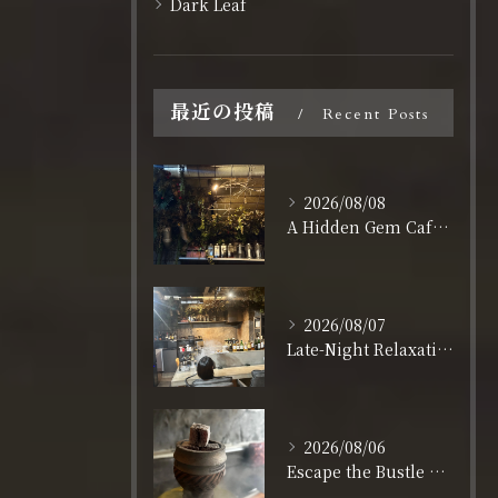
Dark Leaf
最近の投稿
Recent Posts
2026/08/08
A Hidden Gem Cafe for Remote Workers & Creatives in Osaka
2026/08/07
Late-Night Relaxation in Shinsaibashi: Open Daily Until 3:00 AM
2026/08/06
Escape the Bustle of Dotonbori: Nagahoribashi’s Best Kept Secret