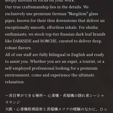
Our true craftsmanship lies in the details. We
exclusively use premium German "Nargilem" glass
pipes, known for their thin downstems that deliver an
exceptionally smooth, effortless inhale. For shisha
enthusiasts, we stock top-tier Russian dark leaf brands
like DARKSIDE and BONCHE, curated to deliver deep,
robust flavors.
All of our staff are fully bilingual in English and ready
to assist you. Whether you are an expat, a tourist, or a
self-employed professional looking for a premium
environment, come and experience the ultimate
relaxation.
〜非日常ができる場所〜 心斎橋・長堀橋の隠れ家シーシャ
ラウンジ
大阪・心斎橋筋商店街と長堀橋エリアの喧騒のなかに、ひっ