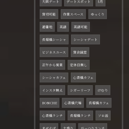
大阪デート
デートスポット
5月
貸切可能
作業スペース
ゆっくり
避暑地
英語
英語可能
長堀橋シーシャ
シーシャデート
ビジネスユース
貸会議室
正午から営業
定休日無し
シーシャカフェ
心斎橋カフェ
インスタ映え
シガーリーフ
けむり
BONCHE
心斎橋穴場
長堀橋カフェ
心斎橋ランチ
長堀橋ランチ
ソロ活
まぜそば
大盛り
がっつりランチ