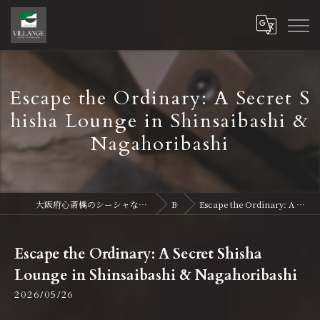
Escape the Ordinary: A Secret S
hisha Lounge in Shinsaibashi &
Nagahoribashi
大阪府心斎橋のシーシャならVillange Shisha Shinsaibasi〜ヴィランジュ シーシャ 心斎橋
Blog
Escape the Ordinary: A Secret Shisha Lounge in Shinsaibashi & Nagahoribashi
Escape the Ordinary: A Secret Shisha
Lounge in Shinsaibashi & Nagahoribashi
2026/05/26