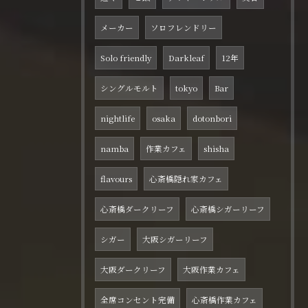
メーカー
ソロフレンドリー
Solo friendly
Darkleaf
12年
シングルモルト
tokyo
Bar
nightlife
osaka
dotonbori
namba
作業カフェ
shisha
flavours
心斎橋隠れ家カフェ
心斎橋ダークリーフ
心斎橋シガーリーフ
シガー
大阪シガーリーフ
大阪ダークリーフ
大阪作業カフェ
全席コンセント完備
心斎橋作業カフェ