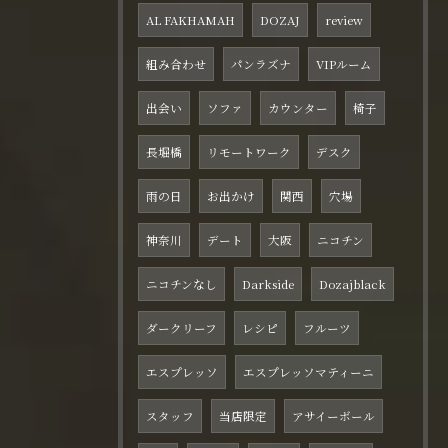
AL FAKHAMAH
DOZAJ
review
組み合わせ
パンラズナ
VIPルーム
出会い
ソファ
カウンター
椅子
長堀橋
リモートワーク
デスク
雨の日
お出かけ
関西
穴場
神奈川
デート
大阪
ニコチン
ニコチンなし
Darkside
Dozajblack
ダークリーフ
レシピ
フルーツ
エスプレッソ
エスプレッソマティーニ
スタッフ
当店限定
アサイーボール