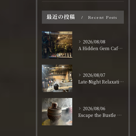
最近の投稿
Recent Posts
2026/08/08
A Hidden Gem Cafe for Remote Workers & Creatives in Osaka
2026/08/07
Late-Night Relaxation in Shinsaibashi: Open Daily Until 3:00 AM
2026/08/06
Escape the Bustle of Dotonbori: Nagahoribashi’s Best Kept Secret