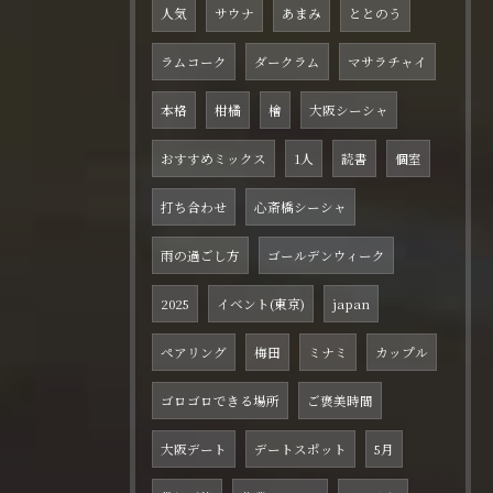
人気
サウナ
あまみ
ととのう
ラムコーク
ダークラム
マサラチャイ
本格
柑橘
檜
大阪シーシャ
おすすめミックス
1人
読書
個室
打ち合わせ
心斎橋シーシャ
雨の過ごし方
ゴールデンウィーク
2025
イベント(東京)
japan
ペアリング
梅田
ミナミ
カップル
ゴロゴロできる場所
ご褒美時間
大阪デート
デートスポット
5月