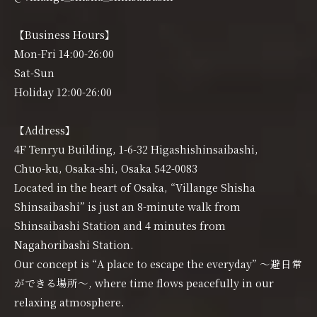
【Business Hours】
Mon-Fri 14:00-26:00
Sat-Sun
Holiday 12:00-26:00
【Address】
4F Tenryu Building, 1-6-32 Higashishinsaibashi,
Chuo-ku, Osaka-shi, Osaka 542-0083
Located in the heart of Osaka, “Villange Shisha
Shinsaibashi” is just an 8-minute walk from
Shinsaibashi Station and 4 minutes from
Nagahoribashi Station.
Our concept is “A place to escape the everyday” 〜避日常
ができる場所〜, where time flows peacefully in our
relaxing atmosphere.