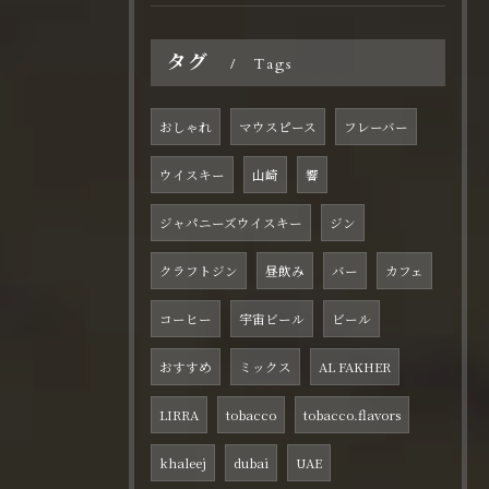
タグ
Tags
おしゃれ
マウスピース
フレーバー
ウイスキー
山崎
響
ジャパニーズウイスキー
ジン
クラフトジン
昼飲み
バー
カフェ
コーヒー
宇宙ビール
ビール
おすすめ
ミックス
AL FAKHER
LIRRA
tobacco
tobacco.flavors
khaleej
dubai
UAE