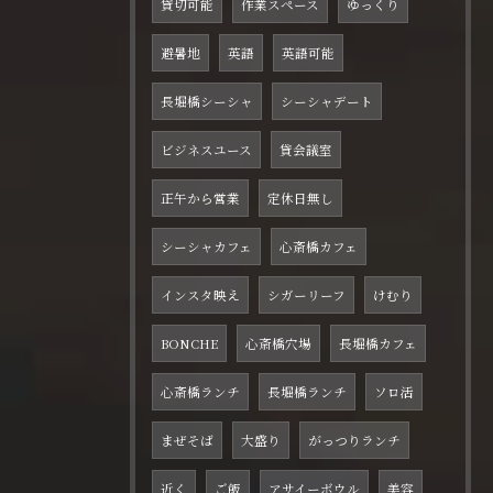
貸切可能
作業スペース
ゆっくり
避暑地
英語
英語可能
長堀橋シーシャ
シーシャデート
ビジネスユース
貸会議室
正午から営業
定休日無し
シーシャカフェ
心斎橋カフェ
インスタ映え
シガーリーフ
けむり
BONCHE
心斎橋穴場
長堀橋カフェ
心斎橋ランチ
長堀橋ランチ
ソロ活
まぜそば
大盛り
がっつりランチ
近く
ご飯
アサイーボウル
美容