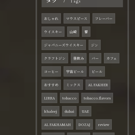
タグ
Tags
おしゃれ
マウスピース
フレーバー
ウイスキー
山崎
響
ジャパニーズウイスキー
ジン
クラフトジン
昼飲み
バー
カフェ
コーヒー
宇宙ビール
ビール
おすすめ
ミックス
AL FAKHER
LIRRA
tobacco
tobacco.flavors
khaleej
dubai
UAE
AL FAKHAMAH
DOZAJ
review