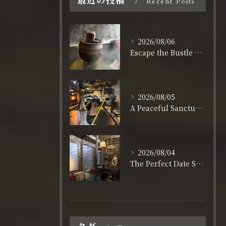
最近の投稿
Recent Posts
2026/08/06
Escape the Bustle of Dotonbori: Nagahoribashi’s Best Kept Secret
2026/08/05
A Peaceful Sanctuary for Solo Travelers in Shinsaibashi
2026/08/04
The Perfect Date Spot in Shinsaibashi: A Stylish & Relaxing Lounge