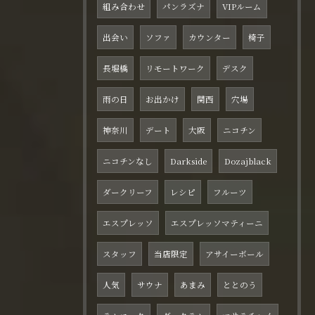
組み合わせ
パンラズナ
VIPルーム
出会い
ソファ
カウンター
椅子
長堀橋
リモートワーク
デスク
雨の日
お出かけ
関西
穴場
神奈川
デート
大阪
ニコチン
ニコチンなし
Darkside
Dozajblack
ダークリーフ
レシピ
フルーツ
エスプレッソ
エスプレッソマティーニ
スタッフ
当店限定
アサイーボール
人気
サウナ
あまみ
ととのう