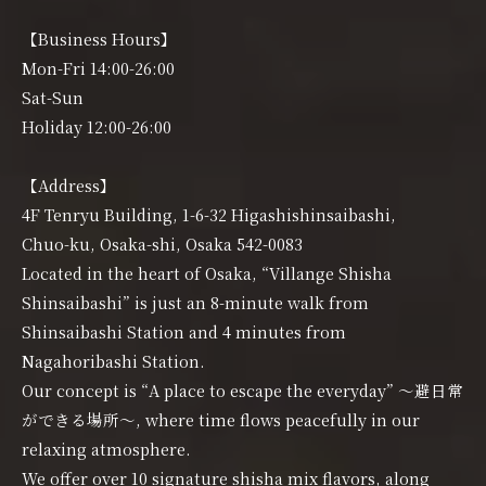
【Business Hours】
Mon-Fri 14:00-26:00
Sat-Sun
Holiday 12:00-26:00
【Address】
4F Tenryu Building, 1-6-32 Higashishinsaibashi,
Chuo-ku, Osaka-shi, Osaka 542-0083
Located in the heart of Osaka, “Villange Shisha
Shinsaibashi” is just an 8-minute walk from
Shinsaibashi Station and 4 minutes from
Nagahoribashi Station.
Our concept is “A place to escape the everyday” 〜避日常
ができる場所〜, where time flows peacefully in our
relaxing atmosphere.
We offer over 10 signature shisha mix flavors, along