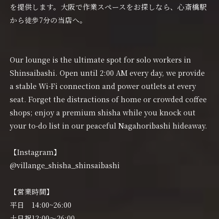
を提供します。大阪で作業スペースをお探しなら、心斎橋駅
から徒歩7分の当店へ。
Our lounge is the ultimate spot for solo workers in
Shinsaibashi. Open until 2:00 AM every day, we provide
a stable Wi-Fi connection and power outlets at every
seat. Forget the distractions of home or crowded coffee
shops; enjoy a premium shisha while you knock out
your to-do list in our peaceful Nagahoribashi hideaway.
【Instagram】
@villange_shisha_shinsaibashi
【営業時間】
平日 14:00~26:00
土日祝12:00〜26:00