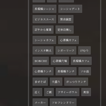
長堀橋シーシャ
シーシャデート
ビジネスユース
貸会議室
正午から営業
定休日無し
シーシャカフェ
心斎橋カフェ
インスタ映え
シガーリーフ
けむり
BONCHE
心斎橋穴場
長堀橋カフェ
心斎橋ランチ
長堀橋ランチ
ソロ活
まぜそば
大盛り
がっつりランチ
近く
ご飯
アサイーボウル
美容
メーカー
ソロフレンドリー