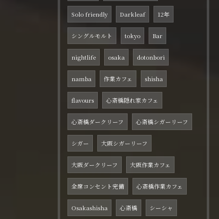
Solo friendly
Darkleaf
12年
シングルモルト
tokyo
Bar
nightlife
osaka
dotonbori
namba
作業カフェ
shisha
flavours
心斎橋隠れ家カフェ
心斎橋ダークリーフ
心斎橋シガーリーフ
シガー
大阪シガーリーフ
大阪ダークリーフ
大阪作業カフェ
全席コンセント完備
心斎橋作業カフェ
Osakashisha
心斎橋
シーシャ