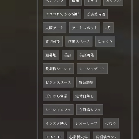
ペアリング
梅田
ミナミ
カップル
ゴロゴロできる場所
ご褒美時間
大阪デート
デートスポット
5月
貸切可能
作業スペース
ゆっくり
避暑地
英語
英語可能
長堀橋シーシャ
シーシャデート
ビジネスユース
貸会議室
正午から営業
定休日無し
シーシャカフェ
心斎橋カフェ
インスタ映え
シガーリーフ
けむり
BONCHE
心斎橋穴場
長堀橋カフェ