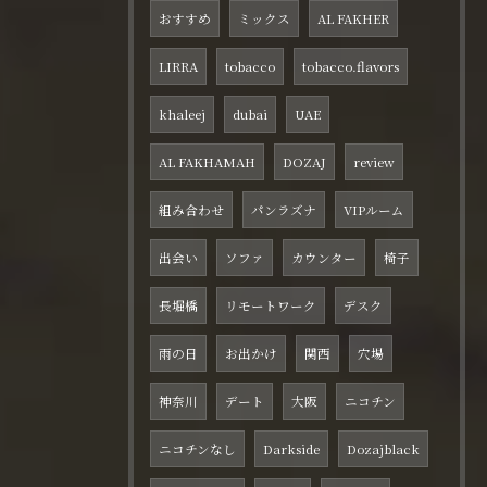
おすすめ
ミックス
AL FAKHER
LIRRA
tobacco
tobacco.flavors
khaleej
dubai
UAE
AL FAKHAMAH
DOZAJ
review
組み合わせ
パンラズナ
VIPルーム
出会い
ソファ
カウンター
椅子
長堀橋
リモートワーク
デスク
雨の日
お出かけ
関西
穴場
神奈川
デート
大阪
ニコチン
ニコチンなし
Darkside
Dozajblack