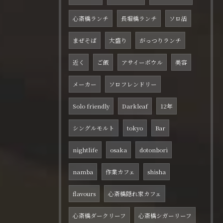
心斎橋ランチ
長堀橋ランチ
ソロ活
まぜそば
大盛り
がっつりランチ
近く
ご飯
アサイーボウル
美容
メーカー
ソロフレンドリー
Solo friendly
Darkleaf
12年
シングルモルト
tokyo
Bar
nightlife
osaka
dotonbori
namba
作業カフェ
shisha
flavours
心斎橋隠れ家カフェ
心斎橋ダークリーフ
心斎橋シガーリーフ