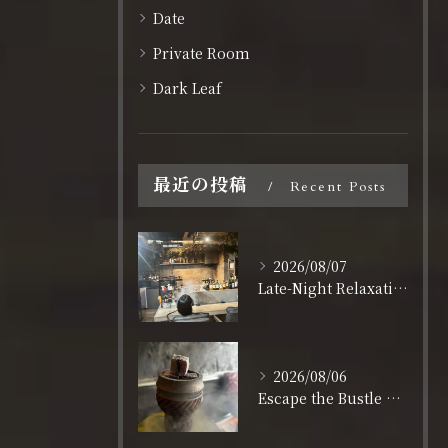
Date
Private Room
Dark Leaf
最近の投稿
Recent Posts
2026/08/07
Late-Night Relaxation in Shinsaibashi: Open Daily Until 3:00 AM
2026/08/06
Escape the Bustle of Dotonbori: Nagahoribashi’s Best Kept Secret