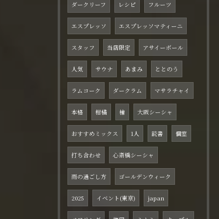
ダークリーフ
レシピ
フルーツ
エスプレッソ
エスプレッソマティーニ
スタッフ
当店限定
アサイーボール
人気
サウナ
あまみ
ととのう
ラムコーク
ダークラム
マサラチャイ
本格
柑橘
檜
大阪シーシャ
おすすめミックス
1人
読書
個室
打ち合わせ
心斎橋シーシャ
雨の過ごし方
ゴールデンウィーク
2025
イベント(東京)
japan