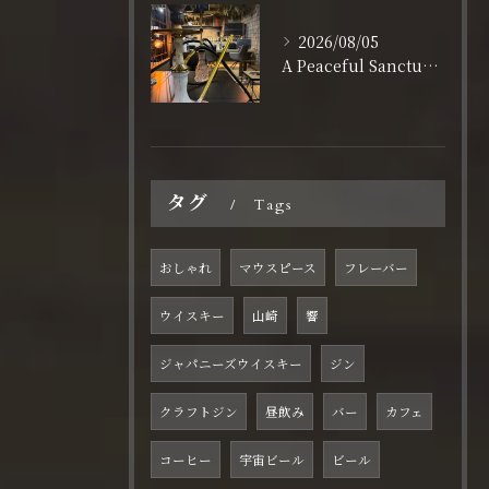
2026/08/05
A Peaceful Sanctuary for Solo Travelers in Shinsaibashi
タグ
Tags
おしゃれ
マウスピース
フレーバー
ウイスキー
山崎
響
ジャパニーズウイスキー
ジン
クラフトジン
昼飲み
バー
カフェ
コーヒー
宇宙ビール
ビール