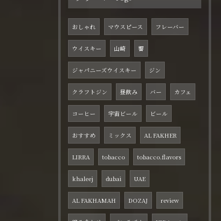
おしゃれ
マウスピース
フレーバー
ウイスキー
山崎
響
ジャパニーズウイスキー
ジン
クラフトジン
昼飲み
バー
カフェ
コーヒー
宇宙ビール
ビール
おすすめ
ミックス
AL FAKHER
LIRRA
tobacco
tobacco.flavors
khaleej
dubai
UAE
AL FAKHAMAH
DOZAJ
review