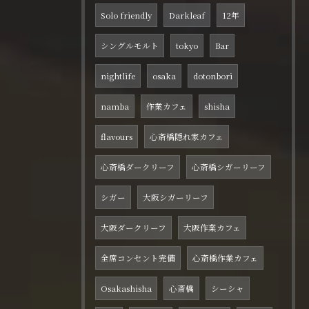
Solo friendly
Darkleaf
12年
シングルモルト
tokyo
Bar
nightlife
osaka
dotonbori
namba
作業カフェ
shisha
flavours
心斎橋隠れ家カフェ
心斎橋ダークリーフ
心斎橋シガーリーフ
シガー
大阪シガーリーフ
大阪ダークリーフ
大阪作業カフェ
全席コンセント完備
心斎橋作業カフェ
Osakashisha
心斎橋
シーシャ