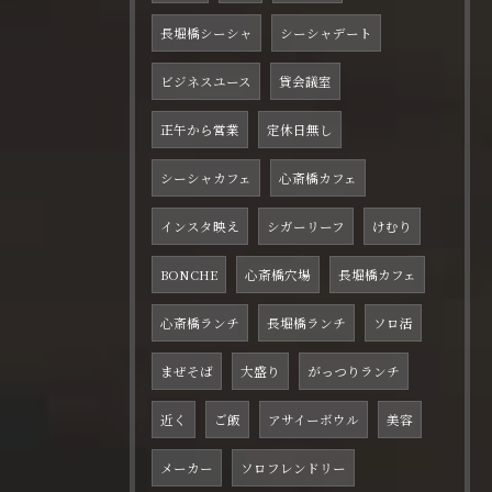
長堀橋シーシャ
シーシャデート
ビジネスユース
貸会議室
正午から営業
定休日無し
シーシャカフェ
心斎橋カフェ
インスタ映え
シガーリーフ
けむり
BONCHE
心斎橋穴場
長堀橋カフェ
心斎橋ランチ
長堀橋ランチ
ソロ活
まぜそば
大盛り
がっつりランチ
近く
ご飯
アサイーボウル
美容
メーカー
ソロフレンドリー