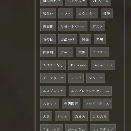
組み合わせ
パンラズナ
VIPルーム
出会い
ソファ
カウンター
椅子
長堀橋
リモートワーク
デスク
雨の日
お出かけ
関西
穴場
神奈川
デート
大阪
ニコチン
ニコチンなし
Darkside
Dozajblack
ダークリーフ
レシピ
フルーツ
エスプレッソ
エスプレッソマティーニ
スタッフ
当店限定
アサイーボール
人気
サウナ
あまみ
ととのう
ラムコーク
ダークラム
マサラチャイ