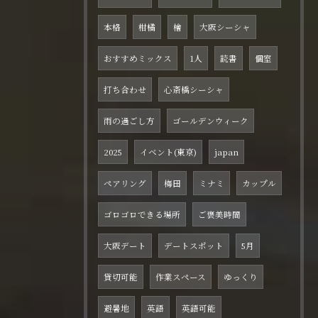
本格
柑橘
檜
大阪シーシャ
おすすめミックス
1人
読書
個室
打ち合わせ
心斎橋シーシャ
雨の過ごし方
ゴールデンウィーク
2025
イベント(東京)
japan
ペアリング
梅田
ミナミ
カップル
ゴロゴロできる場所
ご褒美時間
大阪デート
デートスポット
5月
貸切可能
作業スペース
ゆっくり
避暑地
英語
英語可能