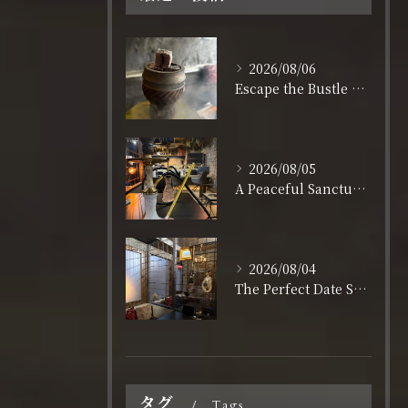
2026/08/06
Escape the Bustle of Dotonbori: Nagahoribashi’s Best Kept Secret
2026/08/05
A Peaceful Sanctuary for Solo Travelers in Shinsaibashi
2026/08/04
The Perfect Date Spot in Shinsaibashi: A Stylish & Relaxing Lounge
タグ
Tags