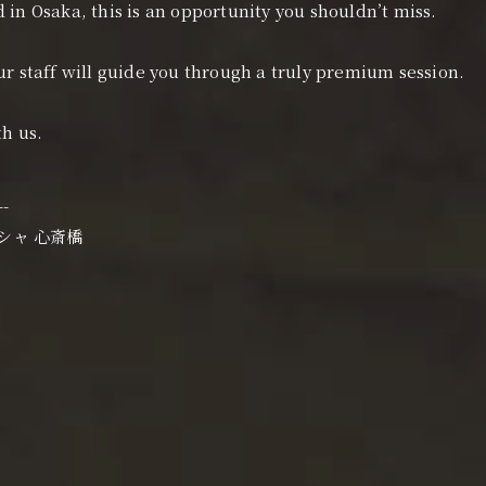
 in Osaka, this is an opportunity you shouldn’t miss.
ur staff will guide you through a truly premium session.
th us.
--
シーシャ 心斎橋