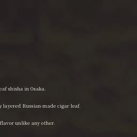
eaf shisha in Osaka.
ly layered Russian-made cigar leaf.
flavor unlike any other.