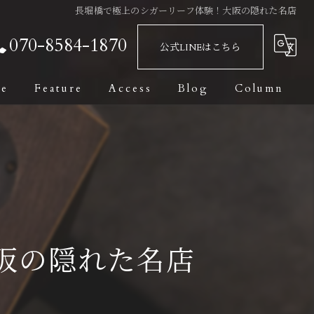
長堀橋で極上のシガーリーフ体験！大阪の隠れた名店
070-8584-1870
公式LINEはこちら
ge
Feature
Access
Blog
Column
Bar
Fashionable
Date
Private Room
阪の隠れた名店
Dark Leaf