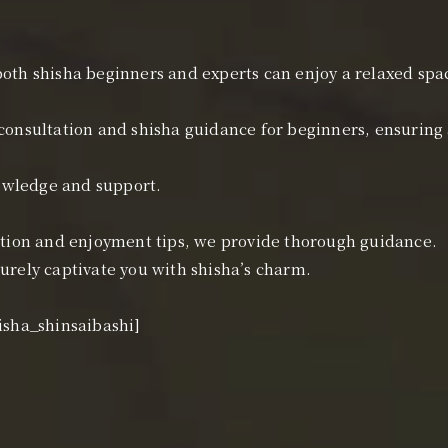
both shisha beginners and experts can enjoy a relaxed spa
 consultation and shisha guidance for beginners, ensuring
nowledge and support.
ection and enjoyment tips, we provide thorough guidance.
urely captivate you with shisha’s charm.
isha_shinsaibashi]