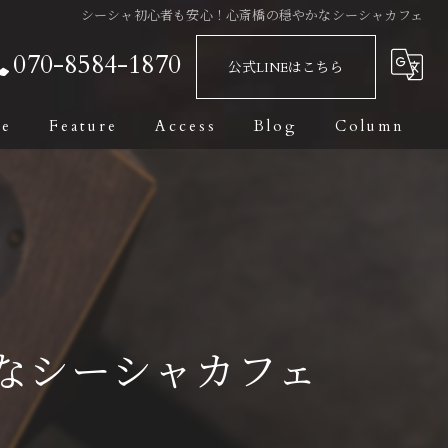
シーシャ初心者も安心！心斎橋の穏やかなシーシャカフェ
070-8584-1870
公式LINEはこちら
ge
Feature
Access
Blog
Column
Bar
Fashionable
Date
Private Room
なシーシャカフェ
Dark Leaf