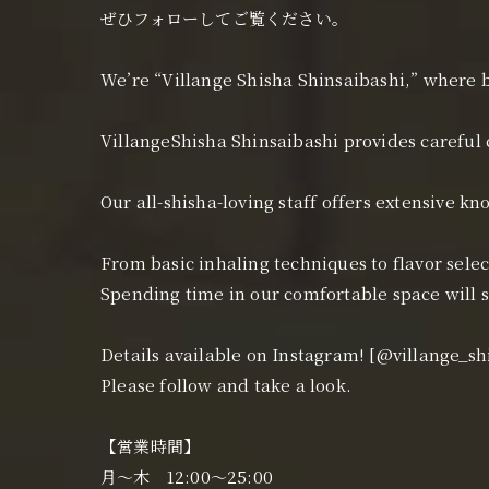
ぜひフォローしてご覧ください。
We’re “Villange Shisha Shinsaibashi,” where 
VillangeShisha Shinsaibashi provides careful
Our all-shisha-loving staff offers extensive k
From basic inhaling techniques to flavor sel
Spending time in our comfortable space will s
Details available on Instagram! [@villange_sh
Please follow and take a look.
【営業時間】
月〜木 12:00〜25:00