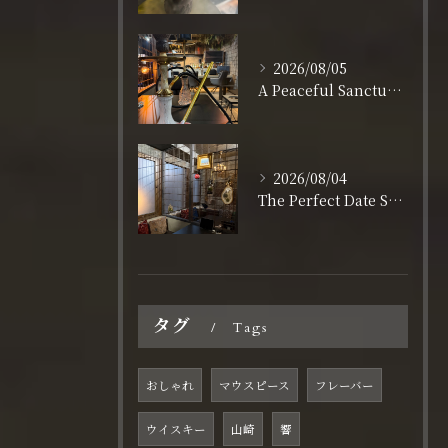
2026/08/05
A Peaceful Sanctuary for Solo Travelers in Shinsaibashi
2026/08/04
The Perfect Date Spot in Shinsaibashi: A Stylish & Relaxing Lounge
タグ
Tags
おしゃれ
マウスピース
フレーバー
ウイスキー
山崎
響