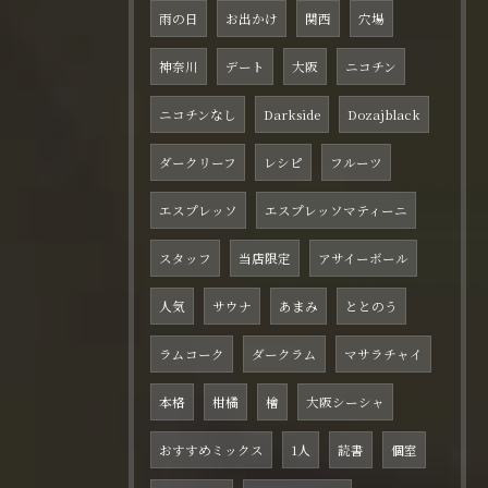
雨の日
お出かけ
関西
穴場
神奈川
デート
大阪
ニコチン
ニコチンなし
Darkside
Dozajblack
ダークリーフ
レシピ
フルーツ
エスプレッソ
エスプレッソマティーニ
スタッフ
当店限定
アサイーボール
人気
サウナ
あまみ
ととのう
ラムコーク
ダークラム
マサラチャイ
本格
柑橘
檜
大阪シーシャ
おすすめミックス
1人
読書
個室