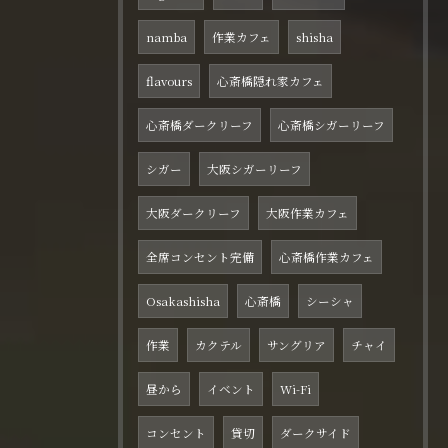
namba
作業カフェ
shisha
flavours
心斎橋隠れ家カフェ
心斎橋ダークリーフ
心斎橋シガーリーフ
シガー
大阪シガーリーフ
大阪ダークリーフ
大阪作業カフェ
全席コンセント完備
心斎橋作業カフェ
Osakashisha
心斎橋
シーシャ
作業
カクテル
サングリア
チャイ
昼から
イベント
Wi-Fi
コンセント
貸切
ダークサイド