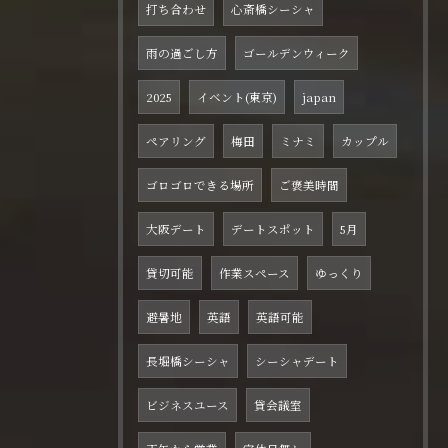
打ち合わせ
心斎橋シーシャ
雨の過ごし方
ゴールデンウィーク
2025
イベント(東京)
japan
ペアリング
梅田
ミナミ
カップル
ゴロゴロできる場所
ご褒美時間
大阪デート
デートスポット
5月
貸切可能
作業スペース
ゆっくり
避暑地
英語
英語可能
長堀橋シーシャ
シーシャデート
ビジネスユース
貸会議室