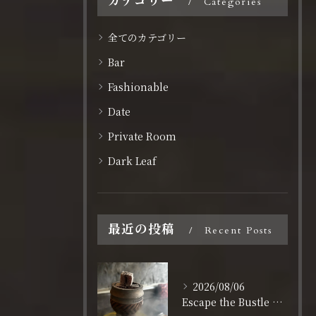
カテゴリー
Categories
全てのカテゴリー
Bar
Fashionable
Date
Private Room
Dark Leaf
最近の投稿
Recent Posts
2026/08/06
Escape the Bustle of Dotonbori: Nagahoribashi’s Best Kept Secret