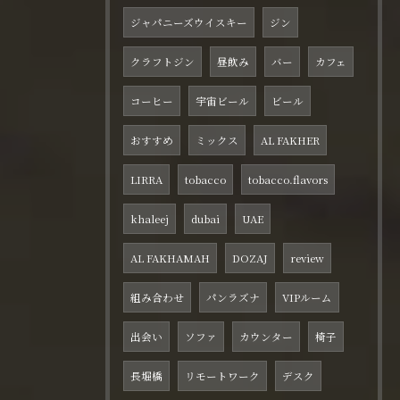
ジャパニーズウイスキー
ジン
クラフトジン
昼飲み
バー
カフェ
コーヒー
宇宙ビール
ビール
おすすめ
ミックス
AL FAKHER
LIRRA
tobacco
tobacco.flavors
khaleej
dubai
UAE
AL FAKHAMAH
DOZAJ
review
組み合わせ
パンラズナ
VIPルーム
出会い
ソファ
カウンター
椅子
長堀橋
リモートワーク
デスク