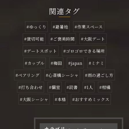
関連タグ
#ゆっくり
#避暑地
#作業スペース
#貸切可能
#ご褒美時間
#大阪デート
#デートスポット
#ゴロゴロできる場所
#カップル
#梅田
#japan
#ミナミ
#ペアリング
#心斎橋シーシャ
#雨の過ごし方
#打ち合わせ
#個室
#読書
#1人
#柑橘
#大阪シーシャ
#本格
#おすすめミックス