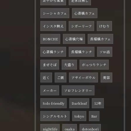
正午から営業
定休日無し
シーシャカフェ
心斎橋カフェ
インスタ映え
シガーリーフ
けむり
BONCHE
心斎橋穴場
長堀橋カフェ
心斎橋ランチ
長堀橋ランチ
ソロ活
まぜそば
大盛り
がっつりランチ
近く
ご飯
アサイーボウル
美容
メーカー
ソロフレンドリー
Solo friendly
Darkleaf
12年
シングルモルト
tokyo
Bar
nightlife
osaka
dotonbori