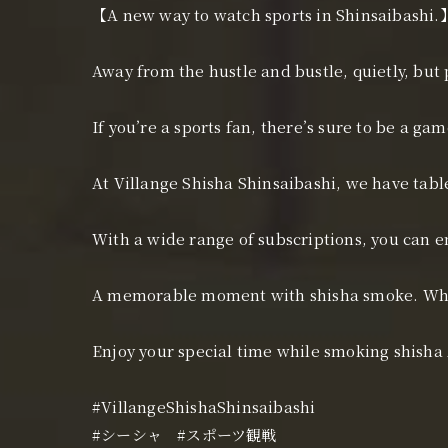
【A new way to watch sports in Shinsaibashi.
Away from the hustle and bustle, quietly, but 
If you’re a sports fan, there’s sure to be a gam
At Villange Shisha Shinsaibashi, we have table
With a wide range of subscriptions, you can e
A memorable moment with shisha smoke. Why
Enjoy your special time while smoking shisha A
#VillangeShishaShinsaibashi
#シーシャ #スポーツ観戦