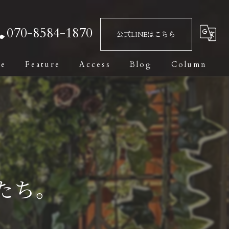
070-8584-1870
公式LINEはこちら
ge
Feature
Access
Blog
Column
Bar
Fashionable
Date
Private Room
たち。
Dark Leaf