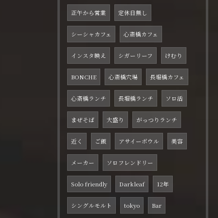
正午から営業
定休日無し
シーシャカフェ
心斎橋カフェ
インスタ映え
シガーリーフ
けむり
BONCHE
心斎橋穴場
長堀橋カフェ
心斎橋ランチ
長堀橋ランチ
ソロ活
まぜそば
大盛り
がっつりランチ
近く
ご飯
アサイーボウル
美容
メーカー
ソロフレンドリー
Solo friendly
Darkleaf
12年
シングルモルト
tokyo
Bar