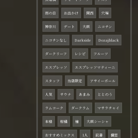
雨の日
お出かけ
関西
穴場
神奈川
デート
大阪
ニコチン
ニコチンなし
Darkside
Dozajblack
ダークリーフ
レシピ
フルーツ
エスプレッソ
エスプレッソマティーニ
スタッフ
当店限定
アサイーボール
人気
サウナ
あまみ
ととのう
ラムコーク
ダークラム
マサラチャイ
本格
柑橘
檜
大阪シーシャ
おすすめミックス
1人
読書
個室