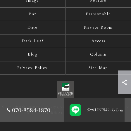
Image
Feature
Bar
Fashionable
Date
Private Room
Dark Leaf
Access
Blog
Column
Privacy Policy
Site Map
© 2026 大阪府心斎橋のシーシャならVillange Shisha Shinsaibasi〜ヴィランジ
070-8584-1870
公式LINE
はこちら
ュ シーシャ 心斎橋 ALL RIGHTS RESERVED.