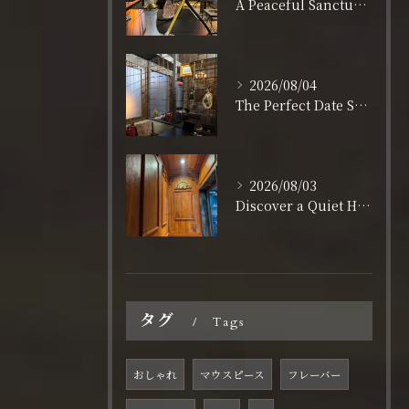
A Peaceful Sanctuary for Solo Travelers in Shinsaibashi
2026/08/04
The Perfect Date Spot in Shinsaibashi: A Stylish & Relaxing Lounge
2026/08/03
Discover a Quiet Hideaway Near Nagahoribashi Station
タグ
Tags
おしゃれ
マウスピース
フレーバー