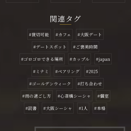
関連タグ
#貸切可能
#カフェ
#大阪デート
#デートスポット
#ご褒美時間
#ゴロゴロできる場所
#カップル
#japan
#ミナミ
#ペアリング
#2025
#ゴールデンウィーク
#打ち合わせ
#雨の過ごし方
#心斎橋シーシャ
#個室
#読書
#大阪シーシャ
#1人
#本格