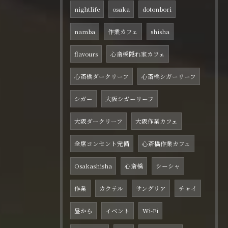
nightlife
osaka
dotonbori
namba
作業カフェ
shisha
flavours
心斎橋隠れ家カフェ
心斎橋ダークリーフ
心斎橋シガーリーフ
シガー
大阪シガーリーフ
大阪ダークリーフ
大阪作業カフェ
全席コンセント完備
心斎橋作業カフェ
Osakashisha
心斎橋
シーシャ
作業
カクテル
サングリア
チャイ
昼から
イベント
Wi-Fi