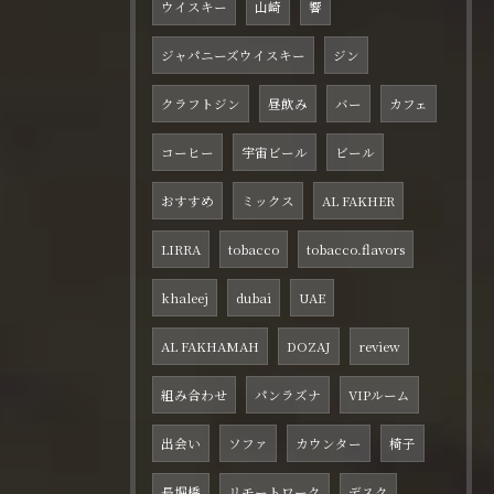
ウイスキー
山崎
響
ジャパニーズウイスキー
ジン
クラフトジン
昼飲み
バー
カフェ
コーヒー
宇宙ビール
ビール
おすすめ
ミックス
AL FAKHER
LIRRA
tobacco
tobacco.flavors
khaleej
dubai
UAE
AL FAKHAMAH
DOZAJ
review
組み合わせ
パンラズナ
VIPルーム
出会い
ソファ
カウンター
椅子
長堀橋
リモートワーク
デスク