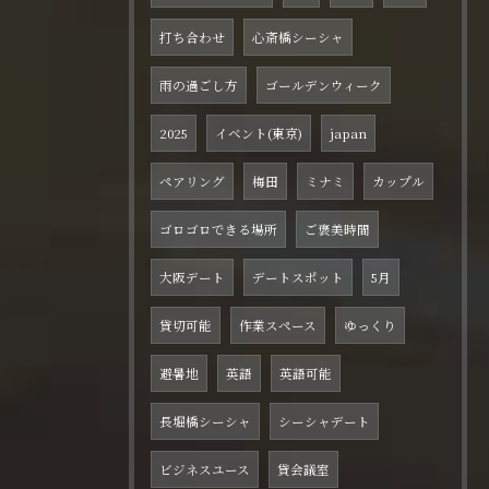
打ち合わせ
心斎橋シーシャ
雨の過ごし方
ゴールデンウィーク
2025
イベント(東京)
japan
ペアリング
梅田
ミナミ
カップル
ゴロゴロできる場所
ご褒美時間
大阪デート
デートスポット
5月
貸切可能
作業スペース
ゆっくり
避暑地
英語
英語可能
長堀橋シーシャ
シーシャデート
ビジネスユース
貸会議室