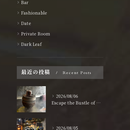
Bar
Fashionable
Date
Private Room
Dark Leaf
最近の投稿
Recent Posts
2026/08/06
Escape the Bustle of Dotonbori: Nagahoribashi’s Best Kept Secret
2026/08/05