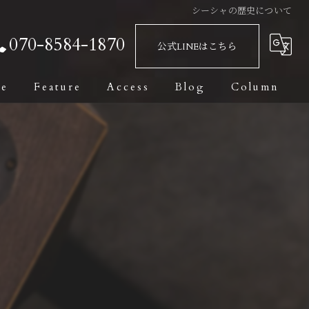
シーシャの歴史について
070-8584-1870
公式LINEはこちら
ge
Feature
Access
Blog
Column
Bar
Fashionable
Date
Private Room
て
Dark Leaf