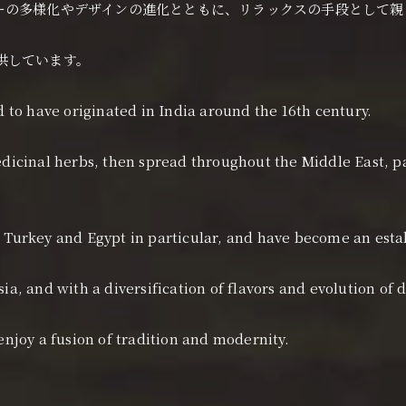
ーの多様化やデザインの進化とともに、リラックスの手段として親
供しています。
id to have originated in India around the 16th century.
medicinal herbs, then spread throughout the Middle East, 
n Turkey and Egypt in particular, and have become an esta
sia, and with a diversification of flavors and evolution of
 enjoy a fusion of tradition and modernity.